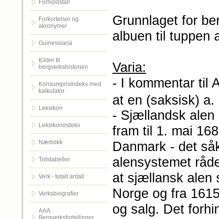
Forholdstall
Grunnlaget for be
Forkortelser og
akronymer
albuen til tuppen 
Guinessiana
Kilder til
Varia:
bergverkshistorien
- I kommentar til 
Konsumprisindeks med
kalkulator
at en (saksisk) a.
Leksikon
- Sjællandsk alen
Leksikonindeks
fram til 1. mai 16
Nærblikk
Danmark - det såk
alensystemet råde
Tidstabeller
at sjællansk alen
Verk - totalt antall
Norge og fra 1615
Verksbiografier
og salg. Det forhin
AAA
Bergverksfortellinger.