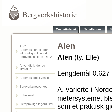
Om nettstedet
Tabellarium
T
Alen
ABC.
Bergverksfortellinger.
Introduksjon til norsk
Alen
(ty. Elle)
bergverkshistorie. Del 2.
Anvendte kilder og
litteratur
Lengdemål 0,627
Bergverksdrift i Vestfold
Bergverksnettverket
A. v
arierte i Norg
Enhetsmål
metersystemet ble 
Flerspråklige fagordlister
som et praktisk gj