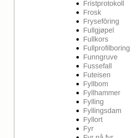
Fristprotokoll
Frosk
Frysefôring
Fullgjøpel
Fullkors
Fullprofilboring
Funngruve
Fussefall
Futeisen
Fyllbom
Fyllhammer
Fylling
Fyllingsdam
Fyllort
Fyr
Fyr på fyr