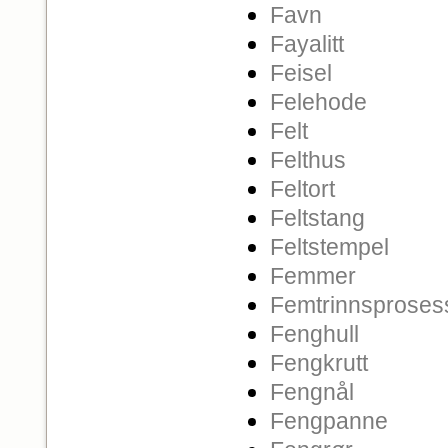
Favn
Fayalitt
Feisel
Felehode
Felt
Felthus
Feltort
Feltstang
Feltstempel
Femmer
Femtrinnsproses
Fenghull
Fengkrutt
Fengnål
Fengpanne