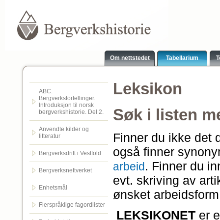
Om nettstedet
Tabellarium
T
Leksikon
ABC.
Bergverksfortellinger.
Introduksjon til norsk
Søk i listen 
bergverkshistorie. Del 2.
Anvendte kilder og
Finner du ikke det
litteratur
også finner synony
Bergverksdrift i Vestfold
. Finner du i
arbeid
Bergverksnettverket
evt. skriving av art
Enhetsmål
ønsket arbeidsform 
Flerspråklige fagordlister
LEKSIKONET
er 