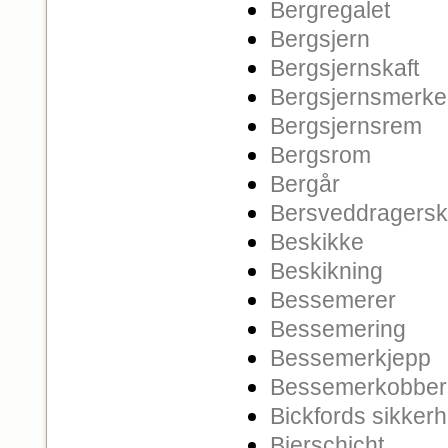
Bergregalet
Bergsjern
Bergsjernskaft
Bergsjernsmerke
Bergsjernsrem
Bergsrom
Bergår
Bersveddragers
Beskikke
Beskikning
Bessemerer
Bessemering
Bessemerkjepp
Bessemerkobber
Bickfords sikkerh
Bierschicht