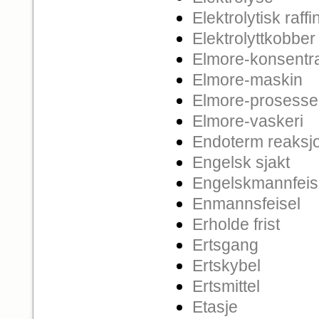
Elektrolytisk raffi
Elektrolyttkobber
Elmore-konsentr
Elmore-maskin
Elmore-prosess
Elmore-vaskeri
Endoterm reaksj
Engelsk sjakt
Engelskmannfeis
Enmannsfeisel
Erholde frist
Ertsgang
Ertskybel
Ertsmittel
Etasje