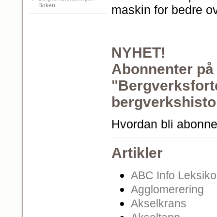
Boken
maskin for bedre ov
NYHET!
Abonnenter på d
"Bergverksforte
bergverkshistor
Hvordan bli abonn
Artikler
ABC Info Leksik
Agglomerering
Akselkrans