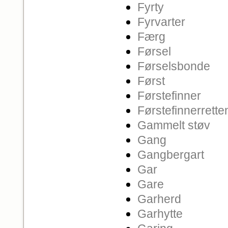
Fyrty
Fyrvarter
Færg
Førsel
Førselsbonde
Først
Førstefinner
Førstefinnerrette
Gammelt støv
Gang
Gangbergart
Gar
Gare
Garherd
Garhytte