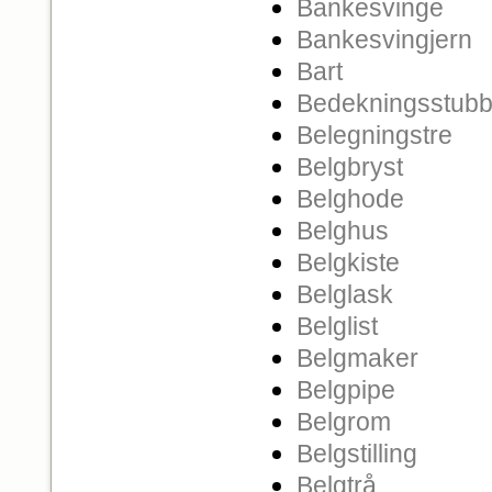
Bankesvinge
Bankesvingjern
Bart
Bedekningsstub
Belegningstre
Belgbryst
Belghode
Belghus
Belgkiste
Belglask
Belglist
Belgmaker
Belgpipe
Belgrom
Belgstilling
Belgtrå