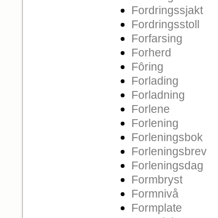
Fordringssjakt
Fordringsstoll
Forfarsing
Forherd
Fôring
Forlading
Forladning
Forlene
Forlening
Forleningsbok
Forleningsbrev
Forleningsdag
Formbryst
Formnivå
Formplate