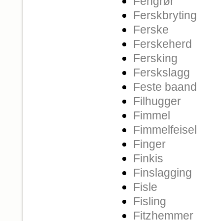
Fengrør
Ferskbryting
Ferske
Ferskeherd
Fersking
Ferskslagg
Feste baand
Filhugger
Fimmel
Fimmelfeisel
Finger
Finkis
Finslagging
Fisle
Fisling
Fitzhemmer