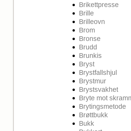
Brikettpresse
Brille
Brilleovn
Brom
Bronse
Brudd
Brunkis
Bryst
Brystfallshjul
Brystmur
Brystsvakhet
Bryte mot skram
Brytingsmetode
Brøttbukk
Bukk