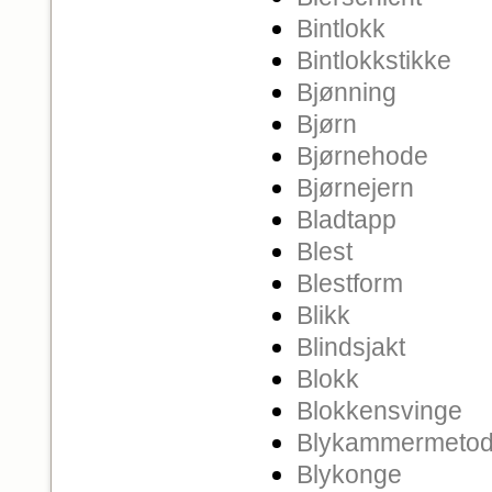
Bintlokk
Bintlokkstikke
Bjønning
Bjørn
Bjørnehode
Bjørnejern
Bladtapp
Blest
Blestform
Blikk
Blindsjakt
Blokk
Blokkensvinge
Blykammermeto
Blykonge