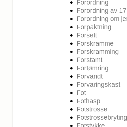
Forordning
Forordning av 1
Forordning om j
Forpaktning
Forsett
Forskramme
Forskramming
Forstamt
Fortømring
Forvandt
Forvaringskast
Fot
Fothasp
Fotstrosse
Fotstrossebrytin
Fotstykke