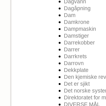
Dagvann
Dagåpning
Dam
Damkrone
Dampmaskin
Damstiger
Darrekobber
Darrer
Darrkrets
Darrovn
Dekkplate
Den kjemiske rev
Det er sjikt
Det norske syst
Direktoratet for 
DIVERSE MÅL