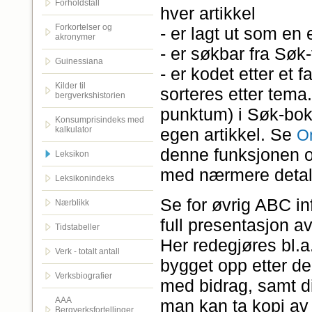
Forholdstall
hver artikkel
Forkortelser og
- er lagt ut som en 
akronymer
- er søkbar fra Søk-f
Guinessiana
- er kodet etter et f
Kilder til
sorteres etter tema
bergverkshistorien
punktum) i Søk-bok
Konsumprisindeks med
kalkulator
egen artikkel. Se
O
denne funksjonen og
Leksikon
med nærmere detalj
Leksikonindeks
Se for øvrig ABC in
Nærblikk
full presentasjon av
Tidstabeller
Her redegjøres bl.a
Verk - totalt antall
bygget opp etter d
Verksbiografier
med bidrag, samt d
AAA
man kan ta kopi av 
Bergverksfortellinger.