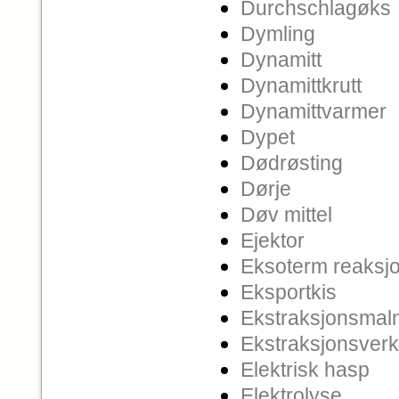
Durchschlagøks
Dymling
Dynamitt
Dynamittkrutt
Dynamittvarmer
Dypet
Dødrøsting
Dørje
Døv mittel
Ejektor
Eksoterm reaksj
Eksportkis
Ekstraksjonsmal
Ekstraksjonsverk
Elektrisk hasp
Elektrolyse