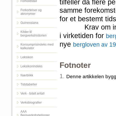
tilfeller da flere 
Forholdstall
samme forekomste
Forkortelser og
akronymer
for et bestemt tid
Guinessiana
Krav om innl
Kilder til
i virketiden for
ber
bergverkshistorien
nye
bergloven av 1
Konsumprisindeks med
kalkulator
Leksikon
Fotnoter
Leksikonindeks
1.
Nærblikk
Denne artikkelen byg
Tidstabeller
Verk - totalt antall
Verksbiografier
AAA
Bergverksfortellinger.