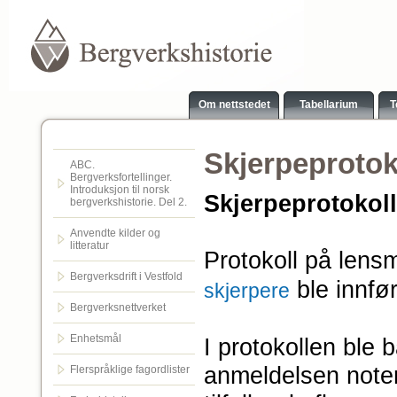
Om nettstedet
Tabellarium
T
Skjerpeprotok
ABC.
Bergverksfortellinger.
Introduksjon til norsk
Skjerpeprotokol
bergverkshistorie. Del 2.
Anvendte kilder og
litteratur
Protokoll på len
Bergverksdrift i Vestfold
ble innfør
skjerpere
Bergverksnettverket
Enhetsmål
I protokollen ble b
anmeldelsen noter
Flerspråklige fagordlister