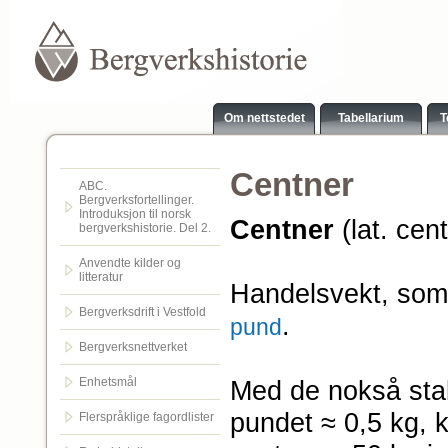
Om nettstedet
Tabellarium
T
Centner
ABC.
Bergverksfortellinger.
Introduksjon til norsk
Centner
(lat. ce
bergverkshistorie. Del 2.
Anvendte kilder og
litteratur
Handelsvekt, som 
Bergverksdrift i Vestfold
.
pund
Bergverksnettverket
Enhetsmål
Med de nokså stab
pundet ≈ 0,5 kg, k
Flerspråklige fagordlister