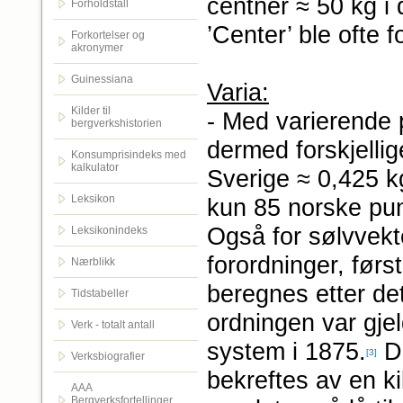
centner ≈ 50 kg i 
Forholdstall
’Center’ ble ofte fo
Forkortelser og
akronymer
Guinessiana
Varia:
Kilder til
- Med varierende p
bergverkshistorien
dermed forskjellig
Konsumprisindeks med
kalkulator
Sverige ≈ 0,425 k
Leksikon
kun 85 norske pu
Også for sølvvekte
Leksikonindeks
forordninger, førs
Nærblikk
beregnes etter de
Tidstabeller
ordningen var gjel
Verk - totalt antall
system i 1875.
De
[3]
Verksbiografier
bekreftes av en k
AAA
Bergverksfortellinger.