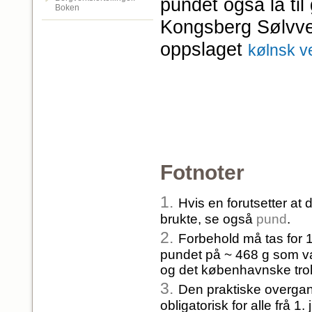
pundet også lå til
Boken
Kongsberg Sølvv
oppslaget
kølnsk v
Fotnoter
1.
Hvis en forutsetter a
brukte, se også
pund
.
2.
Forbehold må tas for 1
pundet på ~ 468 g som va
og det københavnske trol
3.
Den praktiske overgang
obligatorisk for alle frå 