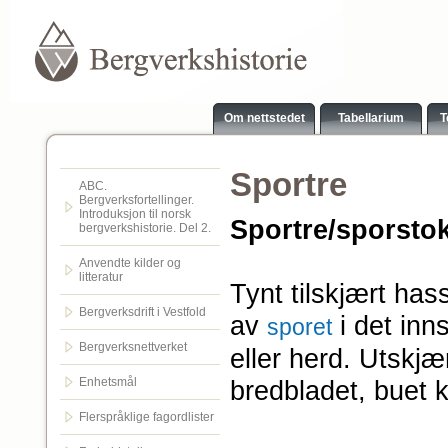
Om nettstedet
Tabellarium
T
Sportre
ABC.
Bergverksfortellinger.
Introduksjon til norsk
Sportre/sporsto
bergverkshistorie. Del 2.
Anvendte kilder og
litteratur
Tynt tilskjært hass
Bergverksdrift i Vestfold
av
i det inn
sporet
Bergverksnettverket
eller herd. Utskj
Enhetsmål
bredbladet, buet k
Flerspråklige fagordlister