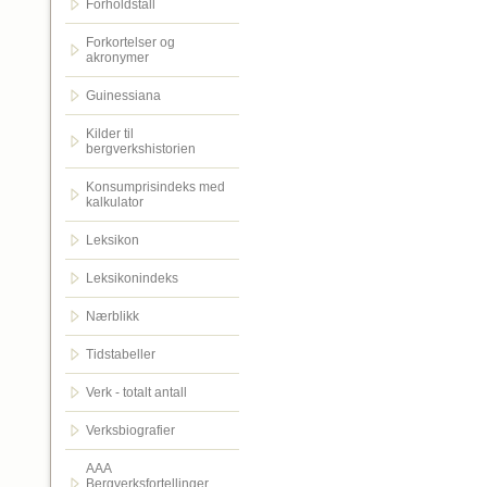
Forholdstall
Forkortelser og
akronymer
Guinessiana
Kilder til
bergverkshistorien
Konsumprisindeks med
kalkulator
Leksikon
Leksikonindeks
Nærblikk
Tidstabeller
Verk - totalt antall
Verksbiografier
AAA
Bergverksfortellinger.