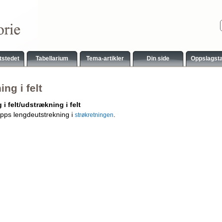
tstedet
Tabellarium
Tema-artikler
Din side
Oppslagst
ng i felt
 i felt/udstrækning i felt
ps lengdeutstrekning i
.
strøkretningen