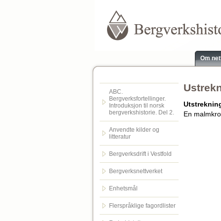
Om net
Ustrekni
ABC.
Bergverksfortellinger.
Utstrekning
Introduksjon til norsk
bergverkshistorie. Del 2.
En malmkrop
Anvendte kilder og
litteratur
Bergverksdrift i Vestfold
Bergverksnettverket
Enhetsmål
Flerspråklige fagordlister