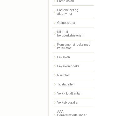
Forholdstall
Forkortelser og
akronymer
Guinessiana
Kilder til
bergverkshistorien
Konsumprisindeks med
kalkulator
Leksikon
Leksikonindeks
Nærblikk
Tidstabeller
Verk - totalt antall
Verksbiografier
AAA
Bergverksfortellinger.