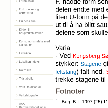
F. hadde form som
Forholdstall
delen endte med en
Forkortelser og
akronymer
liten U-form på d
Guinessiana
ut til å ha blitt s
Kilder til
delene som skull
bergverkshistorien
Konsumprisindeks med
kalkulator
Varia:
Leksikon
- Ved
Kongsberg Sø
stykker:
gi
Leksikonindeks
Stagene
) falt ned.
Nærblikk
feltstang
trekke stagene ti
Tidstabeller
Verk - totalt antall
Fotnoter
Verksbiografier
1.
Berg B. I. 1997 (25):1
AAA
Bergverksfortellinger.