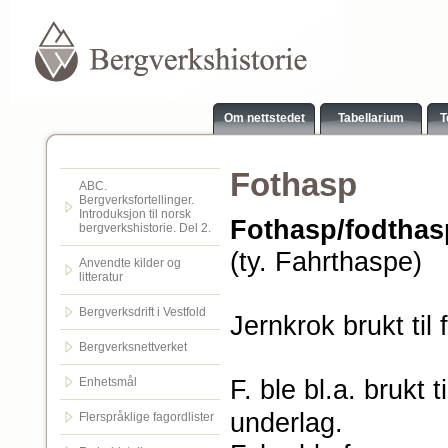
Om nettstedet
Tabellarium
T
Fothasp
ABC.
Bergverksfortellinger.
Introduksjon til norsk
Fothasp/fodthas
bergverkshistorie. Del 2.
(ty. Fahrthaspe)
Anvendte kilder og
litteratur
Bergverksdrift i Vestfold
Jernkrok brukt til 
Bergverksnettverket
F. ble bl.a. brukt t
Enhetsmål
underlag.
Flerspråklige fagordlister