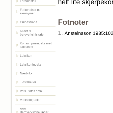
helt lite skjerpek
Forholdstall
Forkortelser og
akronymer
Fotnoter
Guinessiana
Kilder til
1.
Ansteinsson 1935:102
bergverkshistorien
Konsumprisindeks med
kalkulator
Leksikon
Leksikonindeks
Nærblikk
Tidstabeller
Verk - totalt antall
Verksbiografier
AAA
Bergverksfortellinger.