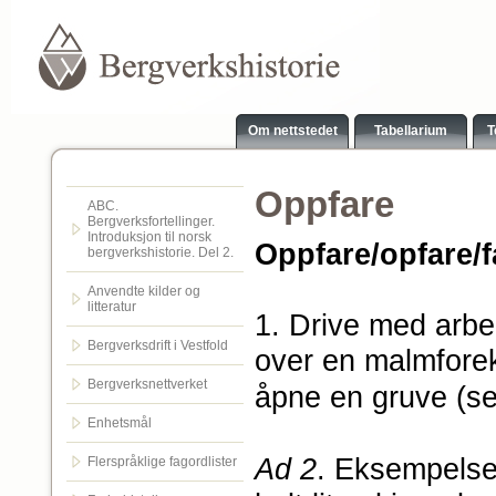
Om nettstedet
Tabellarium
T
Oppfare
ABC.
Bergverksfortellinger.
Introduksjon til norsk
Oppfare/opfare/f
bergverkshistorie. Del 2.
Anvendte kilder og
litteratur
1. Drive med arbei
Bergverksdrift i Vestfold
over en malmfore
Bergverksnettverket
åpne en gruve (s
Enhetsmål
Ad 2
. Eksempelse
Flerspråklige fagordlister