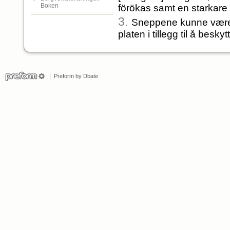
Boken
förökas samt en starkare
3.
Sneppene kunne være le
platen i tillegg til å bes
Preform by Dbate