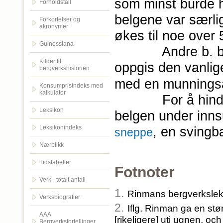
som minst burde h
Forholdstall
belgene var særli
Forkortelser og
akronymer
økes til noe over 
Guinessiana
Andre b. ble ko
Kilder til
oppgis den vanli
bergverkshistorien
med en munningså
Konsumprisindeks med
kalkulator
For å hindre at 
Leksikon
belgen under inns
Leksikonindeks
, en svingb
sneppe
Nærblikk
Tidstabeller
Fotnoter
Verk - totalt antall
1.
Rinmans bergverkslek
Verksbiografier
2.
Iflg. Rinman ga en st
AAA
[rikeligere] uti ugnen, o
Bergverksfortellinger.