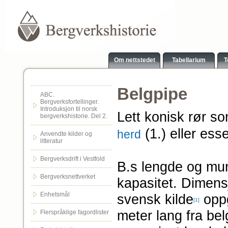
Om nettstedet
Tabellarium
T
Belgpipe
ABC.
Bergverksfortellinger.
Introduksjon til norsk
Lett konisk rør so
bergverkshistorie. Del 2.
(1.) eller esse
herd
Anvendte kilder og
litteratur
Bergverksdrift i Vestfold
B.s lengde og mun
Bergverksnettverket
kapasitet. Dimens
Enhetsmål
svensk kilde
oppg
[1]
meter lang fra bel
Flerspråklige fagordlister