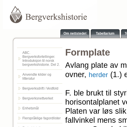
Om nettstedet
Tabellarium
T
Formplate
ABC.
Bergverksfortellinger.
Introduksjon til norsk
Avlang plate av 
bergverkshistorie. Del 2.
ovner,
(1.) 
herder
Anvendte kilder og
litteratur
Bergverksdrift i Vestfold
F. ble brukt til st
Bergverksnettverket
horisontalplanet ve
Enhetsmål
Platen var løs sli
fallvinkel mens s
Flerspråklige fagordlister