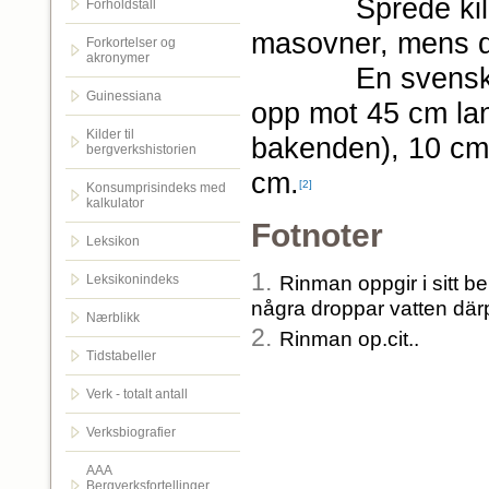
Sprede kildeopp
Forholdstall
masovner, mens de
Forkortelser og
akronymer
En svensk kilde
Guinessiana
opp mot 45 cm lan
Kilder til
bakenden), 10 cm 
bergverkshistorien
cm.
[2]
Konsumprisindeks med
kalkulator
Fotnoter
Leksikon
1.
Leksikonindeks
Rinman oppgir i sitt b
några droppar vatten därpå 
Nærblikk
2.
Rinman op.cit..
Tidstabeller
Verk - totalt antall
Verksbiografier
AAA
Bergverksfortellinger.