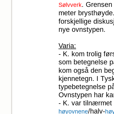
. Grensen 
Sølvverk
meter brysthøyde
forskjellige disku
nye ovnstypen.
Varia:
- K. kom trolig før
som betegnelse p
kom også den begr
kjennetegn. I Tys
typebetegnelse på
Ovnstypen har kans
- K. var tilnærmet
/halv-
høyovnene
hø