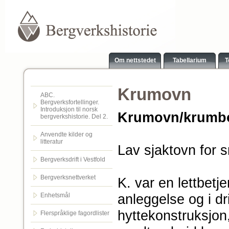
Om nettstedet
Tabellarium
T
Krumovn
ABC.
Bergverksfortellinger.
Introduksjon til norsk
Krumovn/krumbo
bergverkshistorie. Del 2.
Anvendte kilder og
litteratur
Lav sjaktovn for 
Bergverksdrift i Vestfold
Bergverksnettverket
K. var en lettbetj
anleggelse og i dr
Enhetsmål
hyttekonstruksjon,
Flerspråklige fagordlister