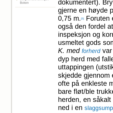
dokumentert). Br
Boken
gjerne en høyde p
0,75 m.
Foruten e
[5]
også den fordel at
inspeksjon og korr
usmeltet gods som
K. med
var
forherd
dyp herd med fall
uttappingen (utsti
skjedde gjennom e
ofte på enkleste m
bare fløt/ble truk
herden, en såkalt 
ned i en
slaggsump