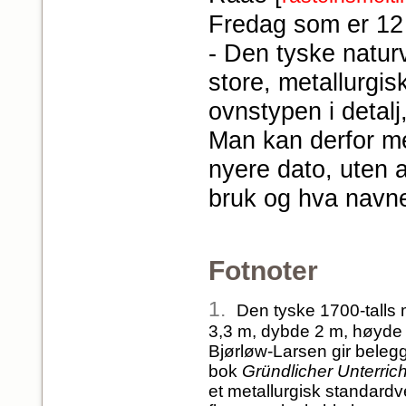
Fredag som er 12
- Den tyske naturv
store, metallurgis
ovnstypen i detal
Man kan derfor me
nyere dato, uten a
bruk og hva navne
Fotnoter
1.
Den tyske 1700-talls m
3,3 m, dybde 2 m, høyde 3
Bjørløw-Larsen gir beleg
bok
Gründlicher Unterric
et metallurgisk standardv