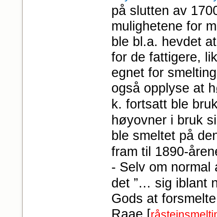
på slutten av 1700
mulighetene for m
ble bl.a. hevdet a
for de fattigere, 
egnet for smeltin
også opplyse at h
k. fortsatt ble bruk
høyovner i bruk s
ble smeltet på de
fram til 1890-åren
- Selv om normal 
det ”… sig iblant
Gods at forsmelte
Raae [
råsteinsmelt