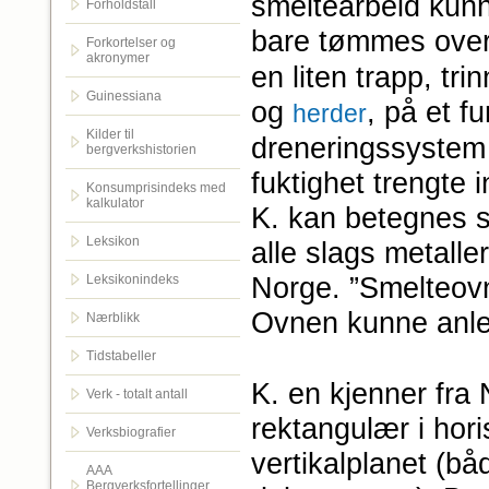
smeltearbeid kunn
Forholdstall
bare tømmes ove
Forkortelser og
akronymer
en liten trapp, trin
Guinessiana
og
, på et f
herder
Kilder til
dreneringssystem 
bergverkshistorien
fuktighet trengte 
Konsumprisindeks med
kalkulator
K. kan betegnes s
Leksikon
alle slags metalle
Norge. ”Smelteovn
Leksikonindeks
Ovnen kunne anl
Nærblikk
Tidstabeller
K. en kjenner fra
Verk - totalt antall
rektangulær i hori
Verksbiografier
vertikalplanet (b
AAA
Bergverksfortellinger.