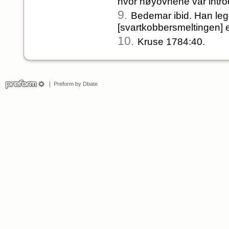
hvor høyovnene var introd
9.
Bedemar ibid. Han legg
[svartkobbersmeltingen] ei
10.
Kruse 1784:40.
Preform by Dbate