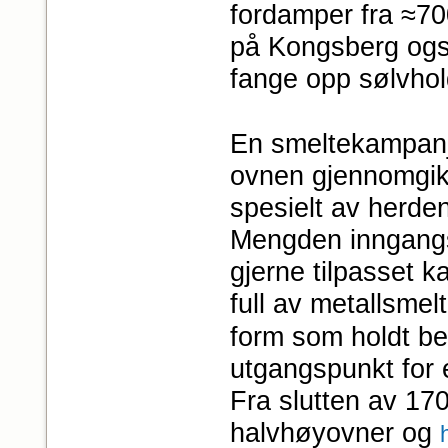
fordamper fra ≈70
på Kongsberg også
fange opp sølvho
En smeltekampanje
ovnen gjennomgik
spesielt av herden
Mengden inngangsm
gjerne tilpasset k
full av metallsme
form som holdt b
utgangspunkt for 
Fra slutten av 1700
halvhøyovner og