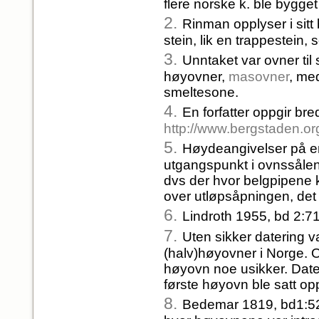
flere norske k. ble bygget
2.
Rinman opplyser i sitt
stein, lik en trappestein
3.
Unntaket var ovner til
høyovner,
masovner
, me
smeltesone.
4.
En forfatter oppgir br
http://www.bergstaden.
5.
Høydeangivelser på en
utgangspunkt i ovnssåle
dvs der hvor belgpipene 
over utløpsåpningen, det 
6.
Lindroth 1955, bd 2:71
7.
Uten sikker datering v
(halv)høyovner i Norge. 
høyovn noe usikker. Dater
første høyovn ble satt op
8.
Bedemar 1819, bd1:52