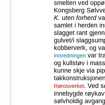
smelten ved oppøsi
Kongsberg Sølvve
K. uten forherd
var
samlet i herden i
slagget rant gjenn
gulvet/i slaggsum
kobberverk, og va
var tr
Innredningen
og kullstøv i mas
kunne skje via pip
takkonstruksjonen
. Ved 
Rørosverket
innebygde røykavtr
sølvholdig avgang 