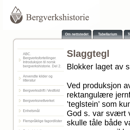
Om nettstedet
Tabellarium
T
Slaggtegl
ABC.
Bergverksfortellinger.
Introduksjon til norsk
Blokker laget av 
bergverkshistorie. Del 2.
Anvendte kilder og
litteratur
Ved produksjon av 
Bergverksdrift i Vestfold
rektangulære jernf
Bergverksnettverket
’teglstein’ som ku
Enhetsmål
God s. var svært 
skulle tåle både v
Flerspråklige fagordlister