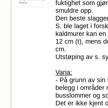
fuktighet som gjør
Boken
smuldre opp.
Den beste slaggen
S. ble laget i fors
kaldmurer kan en v
12 cm (t), mens d
cm.
Utstøping av s. s
Varia:
- På grunn av sin 
belegg i områder 
busslommer og som
Det er ikke kjent