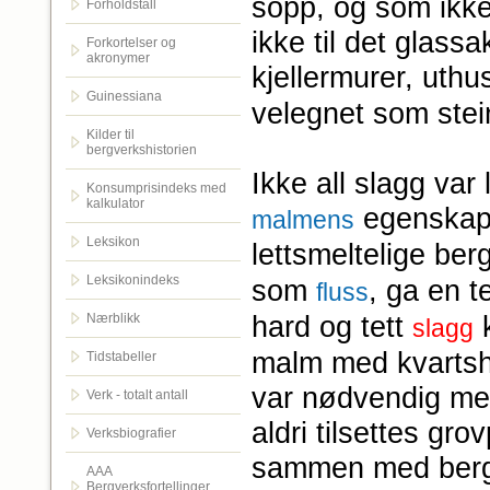
sopp, og som ikke
Forholdstall
ikke til det glassa
Forkortelser og
akronymer
kjellermurer, uth
Guinessiana
velegnet som stein
Kilder til
bergverkshistorien
Ikke all slagg var 
Konsumprisindeks med
kalkulator
egenskape
malmens
Leksikon
lettsmeltelige be
Leksikonindeks
som
, ga en t
fluss
hard og tett
k
Nærblikk
slagg
malm med kvartshol
Tidstabeller
var nødvendig med
Verk - totalt antall
aldri tilsettes gro
Verksbiografier
sammen med berga
AAA
Bergverksfortellinger.