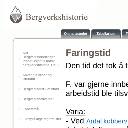
Om nettstedet
Tabellarium
T
Faringstid
ABC.
Bergverksfortellinger.
Introduksjon til norsk
Den tid det tok å 
bergverkshistorie. Del 2.
Anvendte kilder og
litteratur
F. var gjerne innbe
Bergverksdrift i Vestfold
arbeidstid ble til
Bergverksnettverket
Enhetsmål
Varia:
- Ved
Flerspråklige fagordlister
Årdal kobberv