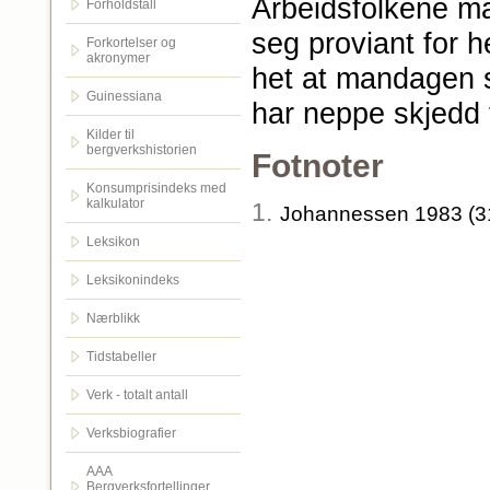
Arbeidsfolkene må
Forholdstall
seg proviant for h
Forkortelser og
akronymer
het at mandagen 
Guinessiana
har neppe skjedd 
Kilder til
bergverkshistorien
Fotnoter
Konsumprisindeks med
kalkulator
1.
Johannessen 1983 (31
Leksikon
Leksikonindeks
Nærblikk
Tidstabeller
Verk - totalt antall
Verksbiografier
AAA
Bergverksfortellinger.