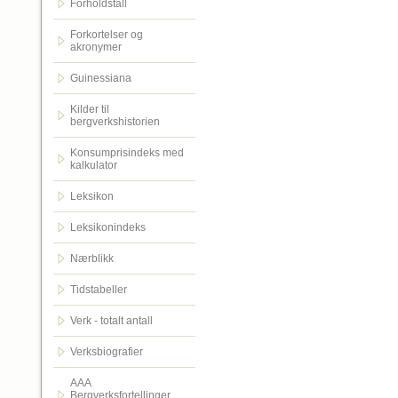
Forholdstall
Forkortelser og
akronymer
Guinessiana
Kilder til
bergverkshistorien
Konsumprisindeks med
kalkulator
Leksikon
Leksikonindeks
Nærblikk
Tidstabeller
Verk - totalt antall
Verksbiografier
AAA
Bergverksfortellinger.