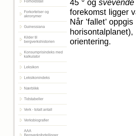
45 ° og
svevende
Forholdstall
forekomst ligger va
Forkortelser og
akronymer
Når ’fallet’ opp
Guinessiana
horisontalplanet)
Kilder til
orientering.
bergverkshistorien
Konsumprisindeks med
kalkulator
Leksikon
Leksikonindeks
Nærblikk
Tidstabeller
Verk - totalt antall
Verksbiografier
AAA
Bergverksfortellinger.