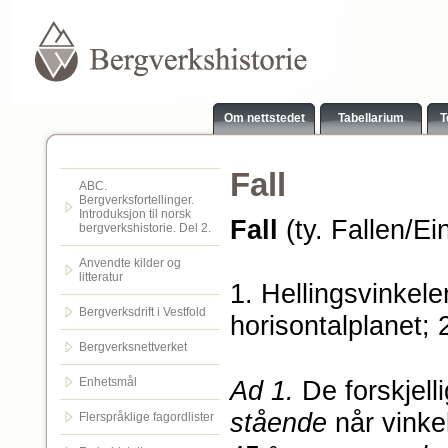
Om nettstedet
Tabellarium
T
Fall
ABC.
Bergverksfortellinger.
Introduksjon til norsk
Fall
(ty. Fallen/Ei
bergverkshistorie. Del 2.
Anvendte kilder og
litteratur
1. Hellingsvinkel
Bergverksdrift i Vestfold
horisontalplanet; 
Bergverksnettverket
Enhetsmål
Ad 1.
De forskjell
stående
når vinke
Flerspråklige fagordlister