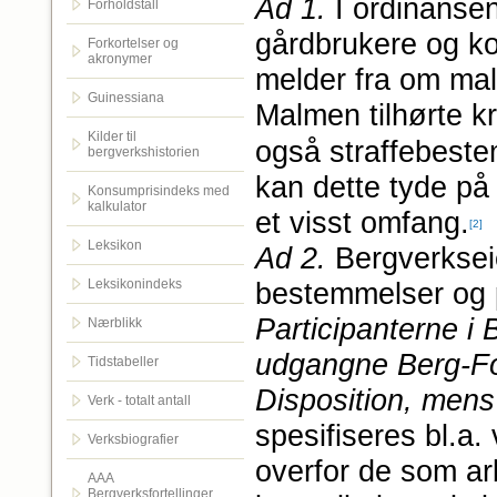
Ad 1.
I ordinansen
Forholdstall
gårdbrukere og kon
Forkortelser og
akronymer
melder fra om mal
Guinessiana
Malmen tilhørte k
Kilder til
også straffebeste
bergverkshistorien
kan dette tyde på
Konsumprisindeks med
kalkulator
et visst omfang.
[2]
Leksikon
Ad 2.
Bergverkseie
Leksikonindeks
bestemmelser og 
Participanterne i B
Nærblikk
udgangne Berg-Fo
Tidstabeller
Disposition, mens 
Verk - totalt antall
spesifiseres bl.a.
Verksbiografier
overfor de som arb
AAA
Bergverksfortellinger.