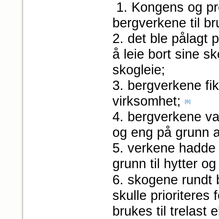
1. Kongens og pre
bergverkene til br
2. det ble pålagt 
å leie bort sine 
skogleie;
3. bergverkene fik
virksomhet;
[6]
4. bergverkene var
og eng på grunn 
5. verkene hadde r
grunn til hytter o
6. skogene rundt
skulle prioriteres
brukes til trelast 