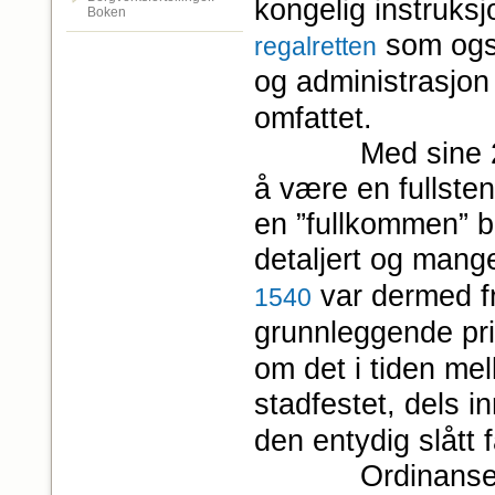
kongelig instruks
Boken
som ogs
regalretten
og administrasjon
omfattet.
Med sine 20 arti
å være en fullsten
en ”fullkommen” be
detaljert og mange
var dermed f
1540
grunnleggende pr
om det i tiden me
stadfestet, dels 
den entydig slått 
Ordinansen slår