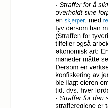
-
Straffer for å si
overholdt sine forp
en
, med
skjerper
r
tyv dersom han mi
(Straffen for tyve
tilfeller også arbei
økonomisk art: E
måneder måtte s
Dersom en verkseie
konfiskering av je
ble ilagt eieren o
tid, dvs. hver lørd
-
Straffer for den
straffereglene er 