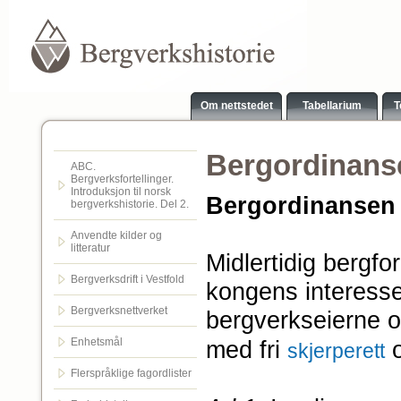
Om nettstedet
Tabellarium
T
Bergordinans
ABC.
Bergverksfortellinger.
Introduksjon til norsk
Bergordinansen 
bergverkshistorie. Del 2.
Anvendte kilder og
litteratur
Midlertidig bergfo
Bergverksdrift i Vestfold
kongens interesse
Bergverksnettverket
bergverkseierne o
Enhetsmål
med fri
skjerperett
Flerspråklige fagordlister