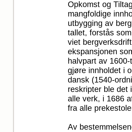
Opkomst og Tiltage
mangfoldige innh
utbygging av berg
tallet, forstås so
viet bergverksdrif
ekspansjonen som 
halvpart av 1600-t
gjøre innholdet i 
dansk (1540-ordni
reskripter ble det
alle verk, i 1686 a
fra alle prekestole
Av bestemmelsene