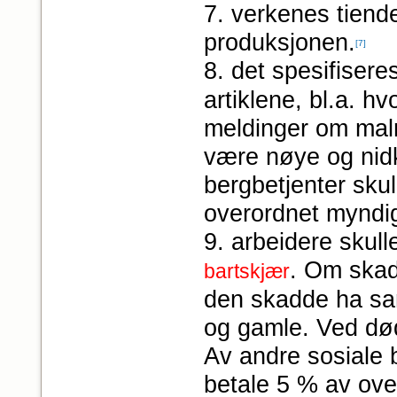
7. verkenes tiend
produksjonen.
[7]
8. det spesifiser
artiklene, bl.a. h
meldinger om malm
være nøye og nidk
bergbetjenter skul
overordnet myndi
9. arbeidere skull
. Om skad
bartskjær
den skadde ha sa
og gamle. Ved død
Av andre sosiale 
betale 5 % av over