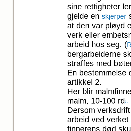
sine rettigheter l
gjelde en
s
skjerper
at den var pløyd el
verk eller embetsm
arbeid hos seg. (
R
bergarbeiderne sk
straffes med bøter
En bestemmelse om
artikkel 2.
Her blir malmfinne
malm, 10-100 rd
[8]
Dersom verksdrift 
arbeid ved verket 
finnerens død sku