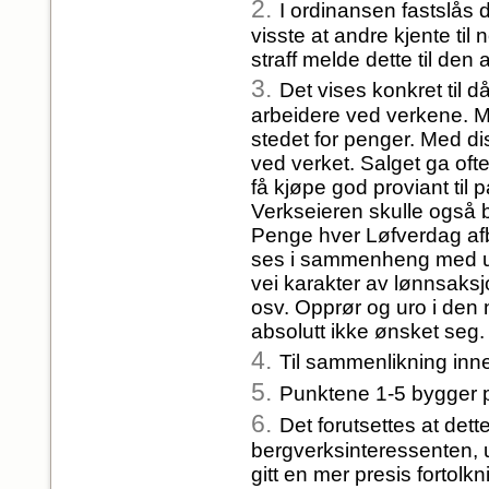
2.
I ordinansen fastslås 
visste at andre kjente til
straff melde dette til den
3.
Det vises konkret til d
arbeidere ved verkene. Med
stedet for penger. Med d
ved verket. Salget ga oft
få kjøpe god proviant til 
Verkseieren skulle også b
Penge hver Løfverdag afb
ses i sammenheng med ur
vei karakter av lønnsaksjo
osv. Opprør og uro i den
absolutt ikke ønsket seg.
4.
Til sammenlikning inn
5.
Punktene 1-5 bygger p
6.
Det forutsettes at dett
bergverksinteressenten,
gitt en mer presis fortolkn