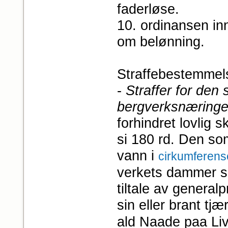
faderløse.
10. ordinansen in
om belønning.
Straffebestemmels
-
Straffer for den 
bergverksnæringe
forhindret lovlig s
si 180 rd. Den som
vann i
cirkumferen
verkets dammer sk
tiltale av genera
sin eller brant tjæ
ald Naade paa Live