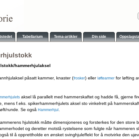
tstedet
Tabellarium
Tema-artikler
Din side
Oppslagst
hjulstokk
lstokk/hammerhjulaksel
annhjulaksel påsatt kammer, knaster (
) eller
for løfting
frosker
løftearmer
aksel lå parallelt med hammerskaftet og hadde få, gjerne fire,
mmerhjulets
nde, mens f.eks. spikerhammerhjulets aksel sto vinkelrett på hammerska
 løft/runde. Se også
.
Hammerhjul
ammerens hjulstokk måtte dimensjoneres og forsterkes for den store b
ammerhodet og deretter motstå rystelsene som fulgte når hammeren sl
også til å opprettholde en ønsket svinghjuleffekt for å motvirke den uj