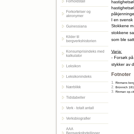
Forholdstall
hastighetsøk
hastighetsøk
Forkortelser og
påkjenninge
akronymer
I en svensk 
Stokkene må
Guinessiana
stokkene sa
Kilder til
som ble sat
bergverkshistorien
Varia:
Konsumprisindeks med
kalkulator
- Forsøk på 
stykker av 
Leksikon
Fotnoter
Leksikonindeks
1.
Rinmans berg
Nærblikk
2.
Brünnich 181
3.
Rinman op.cit
Tidstabeller
Verk - totalt antall
Verksbiografier
AAA
Bergverksfortellinger.