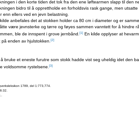
ningen i den korte tiden det tok fra den ene løftearmen slapp til den 
ningen bidro til å opprettholde en forholdsvis rask gange, men utsatte 
r enn ellers ved en jevn belastning.
kilde anbefales det at stokken holder ca 80 cm i diameter og er sammens
tte være jevnsterke og tørre og føyes sammen vanntett for å hindre råt
[1]
mmen, ble de innspent i grove jernbånd.
En kilde opplyser at hevarme
[2]
t på enden av hjulstokken.
å bruke et eneste furutre som stokk hadde vist seg uheldig idet den bare
[3]
de voldsomme rystelsene.
verksleksikon 1789, del 1:773,774.
6:32.
..