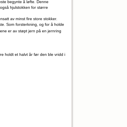
neste begynte å løfte. Denne
også hjulstokken for større
att av minst fire store stokker.
e. Som forsterkning, og for å holde
ne er av støpt jern på en jernring
 holdt et halvt år før den ble vridd i