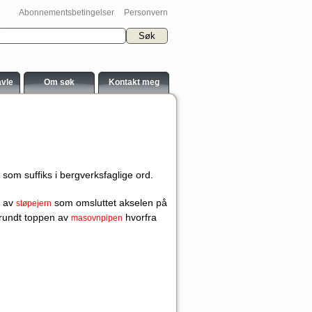
Abonnementsbetingelser
Personvern
avle
Om søk
Kontakt meg
som suffiks i bergverksfaglige ord.
g av
som omsluttet akselen på
støpejern
rundt toppen av
hvorfra
masovnpipen