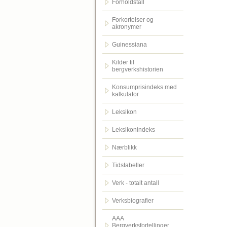
Forholdstall
Forkortelser og
akronymer
Guinessiana
Kilder til
bergverkshistorien
Konsumprisindeks med
kalkulator
Leksikon
Leksikonindeks
Nærblikk
Tidstabeller
Verk - totalt antall
Verksbiografier
AAA
Bergverksfortellinger.