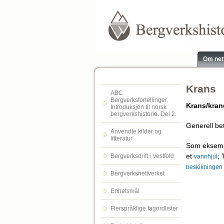
Om net
Krans
ABC.
Bergverksfortellinger.
Krans/kran
Introduksjon til norsk
bergverkshistorie. Del 2.
Generell be
Anvendte kilder og
litteratur
Som eksemp
et
;
Bergverksdrift i Vestfold
vannhjul
beskikningen
Bergverksnettverket
Enhetsmål
Flerspråklige fagordlister