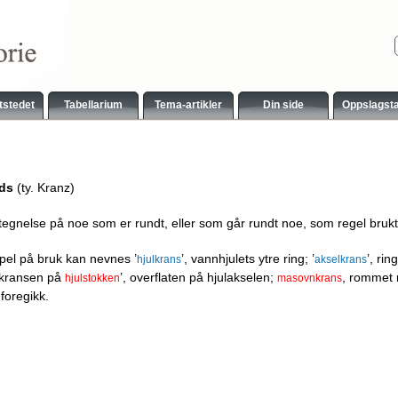
tstedet
Tabellarium
Tema-artikler
Din side
Oppslagst
ds
(ty. Kranz)
tegnelse på noe som er rundt, eller som går rundt noe, som regel brukt 
el på bruk kan nevnes ’
’, vannhjulets ytre ring; ’
’, rin
hjulkrans
akselkrans
 ’kransen på
’, overflaten på hjulakselen;
, rommet 
hjulstokken
masovnkrans
foregikk.