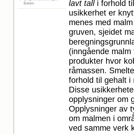
lavt tall
i forhold 
Boken
usikkerhet er kny
menes med malm i h
gruven, sjeidet m
beregningsgrunnl
(inngående malm t
produkter hvor kob
råmassen. Smelte
forhold til gehalt 
Disse usikkerhete
opplysninger om g
Opplysninger av t
om malmen i området
ved samme verk ka