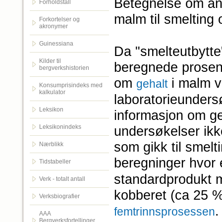
Betegnelse om ang
Forholdstall
malm til smelting 
Forkortelser og
akronymer
Guinessiana
Da "smelteutbytte
Kilder til
beregnede prosent
bergverkshistorien
om
i malm ve
gehalt
Konsumprisindeks med
kalkulator
laboratorieunders
Leksikon
informasjon om ge
Leksikonindeks
undersøkelser ikk
som gikk til smelt
Nærblikk
beregninger hvor e
Tidstabeller
standardprodukt m
Verk - totalt antall
kobberet (ca 25 %
Verksbiografier
.
femtrinnsprosessen
AAA
Bergverksfortellinger.