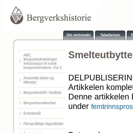
Om nettstedet
Tabellarium
T
Smelteutbytte
ABC.
Bergverksfortellinger.
Introduksjon til norsk
bergverkshistorie. Del 2.
DELPUBLISERI
Anvendte kilder og
litteratur
Artikkelen komple
Bergverksdrift i Vestfold
Denne artikkelen
Bergverksnettverket
under
femtrinnspro
Enhetsmål
Flerspråklige fagordlister