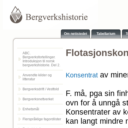
Om nettstedet
Tabellarium
T
Flotasjonskon
ABC.
Bergverksfortellinger.
Introduksjon til norsk
bergverkshistorie. Del 2.
av miner
Konsentrat
Anvendte kilder og
litteratur
Bergverksdrift i Vestfold
F. må, pga sin fin
Bergverksnettverket
ovn for å unngå st
Enhetsmål
Konsentrater av 
kan langt mindre
Flerspråklige fagordlister