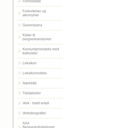
Forholdstall
Forkortelser og
akronymer
Guinessiana
Kilder til
bergverkshistorien
Konsumprisindeks med
kalkulator
Leksikon
Leksikonindeks
Nærblikk
Tidstabeller
Verk - totalt antall
Verksbiografier
AAA
Bergverksfortellinger.