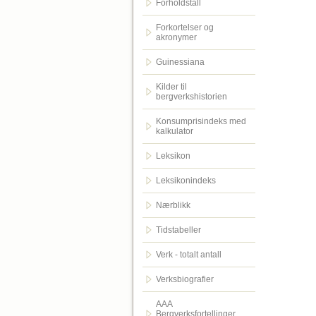
Forholdstall
Forkortelser og
akronymer
Guinessiana
Kilder til
bergverkshistorien
Konsumprisindeks med
kalkulator
Leksikon
Leksikonindeks
Nærblikk
Tidstabeller
Verk - totalt antall
Verksbiografier
AAA
Bergverksfortellinger.