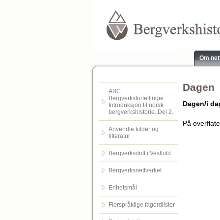
Om net
Dagen
ABC.
Bergverksfortellinger.
Dagen/i d
Introduksjon til norsk
bergverkshistorie. Del 2.
På overflate
Anvendte kilder og
litteratur
Bergverksdrift i Vestfold
Bergverksnettverket
Enhetsmål
Flerspråklige fagordlister