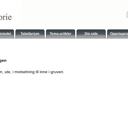
tstedet
Tabellarium
Tema-artikler
Din side
Oppslagst
agen
n, ute, i motsetning til inne i gruven.