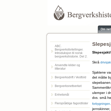
Om net
Slepesj
ABC.
Bergverksfortellinger.
Slepesjakt
Introduksjon til norsk
bergverkshistorie. Del 2.
Skrå
drivsjak
Anvendte kilder og
litteratur
Sjaktene var
det måtte b
Bergverksdrift i Vestfold
slepebanen.
Bergverksnettverket
Sammenlik
ulemper i dr
Enhetsmål
dvs. små he
.
Flerspråklige fagordlister
forbygningen
jernskinner,