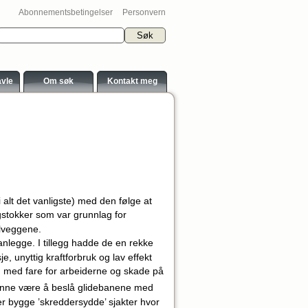
Abonnementsbetingelser
Personvern
avle
Om søk
Kontakt meg
 i alt det vanligste) med den følge at
stokker som var grunnlag for
llveggene.
nlegge. I tillegg hadde de en rekke
e, unyttig kraftforbruk og lav effekt
med fare for arbeiderne og skade på
g
kunne være å beslå glidebanene med
ler bygge ’skreddersydde’ sjakter hvor