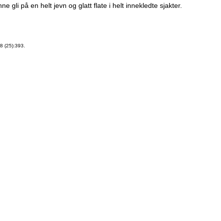
e gli på en helt jevn og glatt flate i helt innekledte sjakter.
8 (25):393.