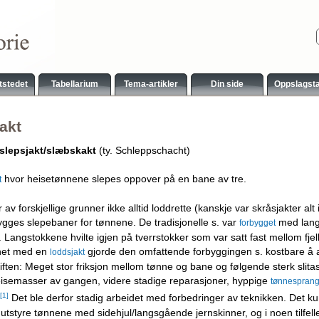
tstedet
Tabellarium
Tema-artikler
Din side
Oppslagst
akt
/slepsjakt/slæbskakt
(ty. Schleppschacht)
hvor heisetønnene slepes oppover på en bane av tre.
t
 av forskjellige grunner ikke alltid loddrette (kanskje var skråsjakter alt
ygges slepebaner for tønnene. De tradisjonelle s. var
med lang
forbygget
 Langstokkene hvilte igjen på tverrstokker som var satt fast mellom fje
net med en
gjorde den omfattende forbyggingen s. kostbare å a
loddsjakt
iften: Meget stor friksjon mellom tønne og bane og følgende sterk slitasj
isemasser av gangen, videre stadige reparasjoner, hyppige
tønnespran
[1]
Det ble derfor stadig arbeidet med forbedringer av teknikken. Det 
 utstyre tønnene med sidehjul/langsgående jernskinner, og i noen tilfel