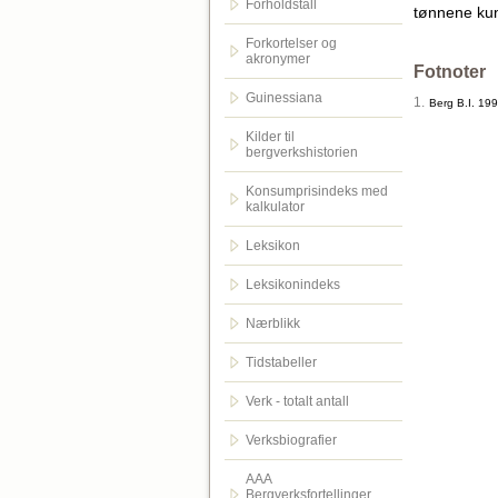
Forholdstall
tønnene kunn
Forkortelser og
akronymer
Fotnoter
Guinessiana
1.
Berg B.I. 199
Kilder til
bergverkshistorien
Konsumprisindeks med
kalkulator
Leksikon
Leksikonindeks
Nærblikk
Tidstabeller
Verk - totalt antall
Verksbiografier
AAA
Bergverksfortellinger.