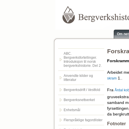
Om net
Forskr
ABC.
Bergverksfortellinger.
Forskramm
Introduksjon til norsk
bergverkshistorie. Del 2.
Arbeidet me
Anvendte kilder og
1..
skram
litteratur
Fra
Bergverksdrift i Vestfold
Årdal ko
gruveekstra
Bergverksnettverket
samband med
fyrsettinge
Enhetsmål
da bergkrut
Flerspråklige fagordlister
Fotnoter