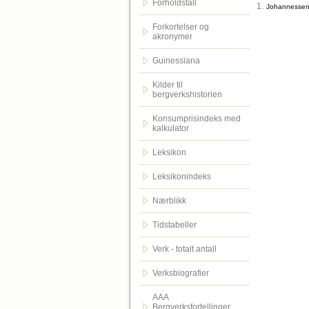
Forholdstall
1.
Johannessen 
Forkortelser og
akronymer
Guinessiana
Kilder til
bergverkshistorien
Konsumprisindeks med
kalkulator
Leksikon
Leksikonindeks
Nærblikk
Tidstabeller
Verk - totalt antall
Verksbiografier
AAA
Bergverksfortellinger.