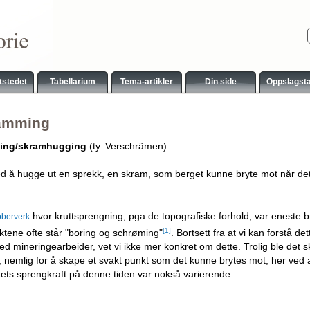
tstedet
Tabellarium
Tema-artikler
Din side
Oppslagst
amming
ing/skramhugging
(ty. Verschrämen)
d å hugge ut en sprekk, en skram, som berget kunne bryte mot når de
hvor kruttsprengning, pga de topografiske forhold, var eneste br
bberverk
[1]
ktene ofte står "boring og schrøming"
. Bortsett fra at vi kan forstå d
 mineringearbeider, vet vi ikke mer konkret om dette. Trolig ble det
n, nemlig for å skape et svakt punkt som det kunne brytes mot, her ved
tets sprengkraft på denne tiden var nokså varierende.