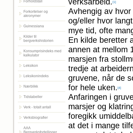
verksarbeid.
Forholdstall
[1]
Avhengig av hvor 
Forkortelser og
akronymer
og/eller hvor lang
Guinessiana
mye tid, ofte mang
Kilder til
En kilde beretter 
bergverkshistorien
annen at mellom 1
Konsumprisindeks med
kalkulator
marsjen fra stollm
Leksikon
tredje at arbeider
gruvene, når de s
Leksikonindeks
for hele uken.
Nærblikk
[4]
Anfaringen i gru
Tidstabeller
marsjer og klatrin
Verk - totalt antall
foregikk umiddelba
Verksbiografier
at det i mange tilf
AAA
Bergverksfortellinger.