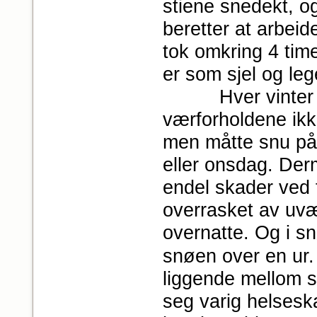
stiene snedekt, o
beretter at arbeid
tok omkring 4 tim
er som sjel og le
Hver vinter skj
værforholdene ikke
men måtte snu på 
eller onsdag. Der
endel skader ved 
overrasket av uvæ
overnatte. Og i s
snøen over en ur.
liggende mellom st
seg varig helsesk