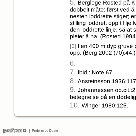
5.
Berglege Rosted på Ko
dobbelt måte: først ved å
nesten loddrette stiger; 
stilling loddrett opp til 
den loddrette linje, så at 
pleier å ha. (Rosted 1994
[6]
I en 400 m dyp gruve 
opp. (Berg 2002 (70):44.)
6.
7.
Ibid.: Note 67.
8.
Ansteinsson 1936:117
9.
Johannessen op.cit.:2
betegnelse på en dødelig 
10.
Winger 1980:125.
Preform by Dbate