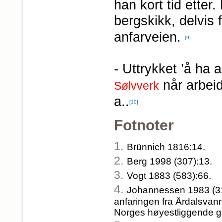
han kort tid ette
bergskikk, delvis 
anfarveien.
[9]
- Uttrykket ’å ha 
når arbeid
Sølvverk
a..
[10]
Fotnoter
1.
Brünnich 1816:14.
2.
Berg 1998 (307):13.
3.
Vogt 1883 (583):66.
4.
Johannessen 1983 (312
anfaringen fra Årdalsvan
Norges høyestliggende g