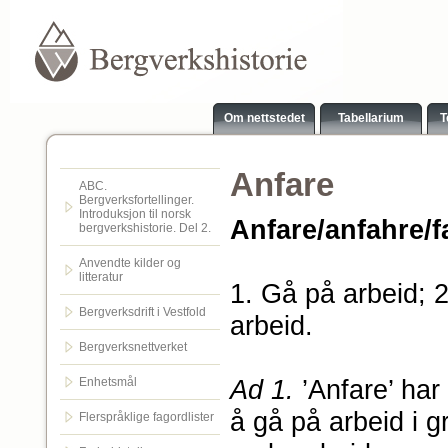
Om nettstedet
Tabellarium
T
Anfare
ABC.
Bergverksfortellinger.
Introduksjon til norsk
Anfare/anfahre/f
bergverkshistorie. Del 2.
Anvendte kilder og
litteratur
1. Gå på arbeid; 2
Bergverksdrift i Vestfold
arbeid.
Bergverksnettverket
Ad 1.
’Anfare’ har
Enhetsmål
å gå på arbeid i g
Flerspråklige fagordlister