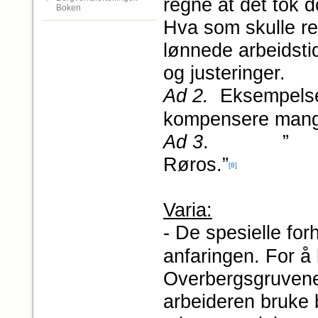
regne at det tok 
Boken
Hva som skulle re
lønnede arbeidsti
og justeringer.
Ad 2.
Eksempelset
kompensere mangl
Ad 3
. ” : ”J.Z.
Røros.”
[8]
Varia:
- De spesielle fo
anfaringen. For å
Overbergsgruvene
arbeideren bruke 