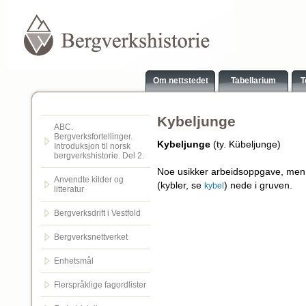
Om nettstedet
Tabellarium
T
Kybeljunge
ABC.
Bergverksfortellinger.
Kybeljunge
(ty. Kübeljunge)
Introduksjon til norsk
bergverkshistorie. Del 2.
Noe usikker arbeidsoppgave, men t
Anvendte kilder og
(kybler, se
) nede i gruven.
kybel
litteratur
Bergverksdrift i Vestfold
Bergverksnettverket
Enhetsmål
Flerspråklige fagordlister