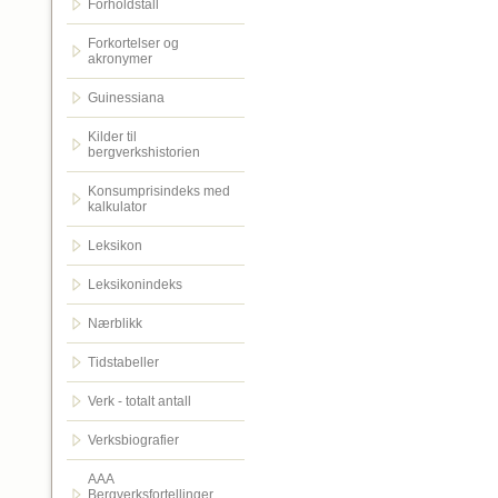
Forholdstall
Forkortelser og
akronymer
Guinessiana
Kilder til
bergverkshistorien
Konsumprisindeks med
kalkulator
Leksikon
Leksikonindeks
Nærblikk
Tidstabeller
Verk - totalt antall
Verksbiografier
AAA
Bergverksfortellinger.