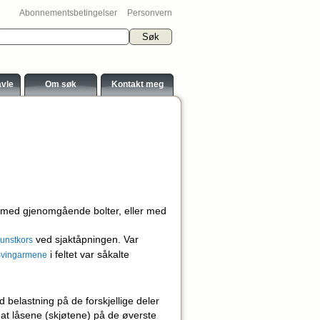
Abonnementsbetingelser
Personvern
avle
Om søk
Kontakt meg
.a. med gjenomgående bolter, eller med
ved sjaktåpningen. Var
unstkors
i feltet var såkalte
vingarmene
 belastning på de forskjellige deler
 at låsene (skjøtene) på de øverste