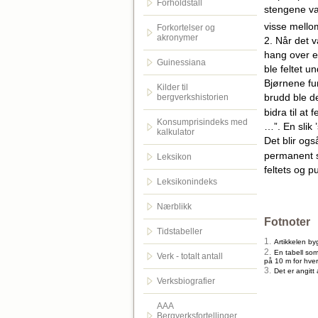
Forholdstall
stengene va
visse mello
Forkortelser og
akronymer
2. Når det 
hang over en
Guinessiana
ble feltet u
Bjørnene fu
Kilder til
brudd ble d
bergverkshistorien
bidra til at
Konsumprisindeks med
…”. En slik 
kalkulator
Det blir ogs
permanent si
Leksikon
feltets og 
Leksikonindeks
Nærblikk
Fotnoter
Tidstabeller
1.
Artikkelen b
2.
En tabell som
Verk - totalt antall
på 10 m for hver
3.
Det er angitt
Verksbiografier
AAA
Bergverksfortellinger.