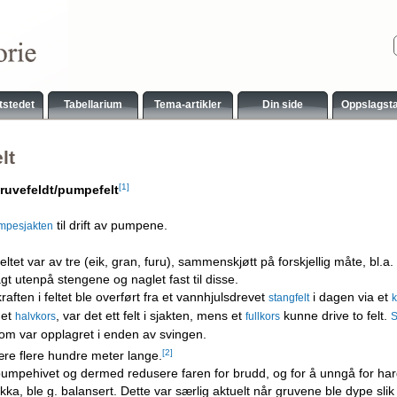
tstedet
Tabellarium
Tema-artikler
Din side
Oppslagst
lt
[1]
gruvefeldt/pumpefelt
til drift av pumpene.
mpesjakten
eltet var av tre (eik, gran, furu), sammenskjøtt på forskjellig måte, bl
agt utenpå stengene og naglet fast til disse.
raften i feltet ble overført fra et vannhjulsdrevet
i dagen via et
stangfelt
k
 et
, var det ett felt i sjakten, mens et
kunne drive to felt.
halvkors
fullkors
S
om var opplagret i enden av svingen.
[2]
re flere hundre meter lange.
pumpehivet og dermed redusere faren for brudd, og for å unngå for hard
a, ble g. balansert. Dette var særlig aktuelt når gruvene ble dype slik