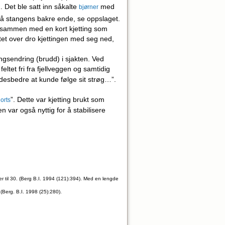
 Det ble satt inn såkalte
med
bjørner
 på stangens bakre ende, se oppslaget.
et sammen med en kort kjetting som
ltet over dro kjettingen med seg ned,
gsendring (brudd) i sjakten. Ved
eltet fri fra fjellveggen og samtidig
r desbedre at kunde følge sit strøg…”.
”. Dette var kjetting brukt som
orts
en var også nyttig for å stabilisere
er til 30. (Berg B.I. 1994 (121):394). Med en lengde
 (Berg. B.I. 1998 (25):280).