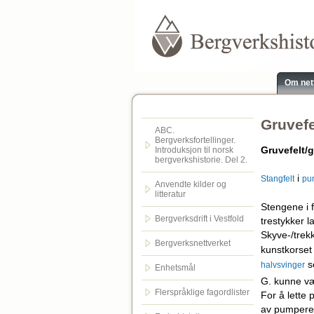
Om net
Gruvefe
ABC.
Bergverksfortellinger.
Gr
uvefelt/
Introduksjon til norsk
bergverkshistorie. Del 2.
i
Stangfelt
pu
Anvendte kilder og
litteratur
Stengene i f
Bergverksdrift i Vestfold
trestykker l
Skyve-/trekk
Bergverksnettverket
kunstkorset
s
halvsvinger
Enhetsmål
G. kunne væ
Flerspråklige fagordlister
For å lette 
av pumperekk