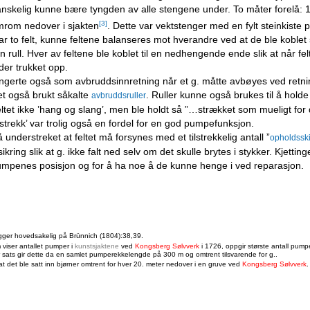
nskelig kunne bære tyngden av alle stengene under. To måter forelå: 1.
[3]
mrom nedover i sjakten
. Dette var vektstenger med en fylt steinkiste
var to felt, kunne feltene balanseres mot hverandre ved at de ble kobl
 rull. Hver av feltene ble koblet til en nedhengende ende slik at når fe
nder trukket opp.
ngerte også som avbruddsinnretning når et g. måtte avbøyes ved retnin
et også brukt såkalte
. Ruller kunne også brukes til å holde f
avbruddsruller
 feltet ikke ’hang og slang’, men ble holdt så ”…strækket som mueligt fo
’strekk’ var trolig også en fordel for en god pumpefunksjon.
å understreket at feltet må forsynes med et tilstrekkelig antall ”
opholdsski
kring slik at g. ikke falt ned selv om det skulle brytes i stykker. Kjetting
pumpenes posisjon og for å ha noe å de kunne henge i ved reparasjon.
ygger hovedsakelig på Brünnich (1804):38,39.
 viser antallet pumper i
kunstsjaktene
ved
Kongsberg Sølvverk
i 1726, oppgir største antall pump
 sats gir dette da en samlet pumperekkelengde på 300 m og omtrent tilsvarende for g..
 at det ble satt inn bjørner omtrent for hver 20. meter nedover i en gruve ved
Kongsberg Sølvverk
.