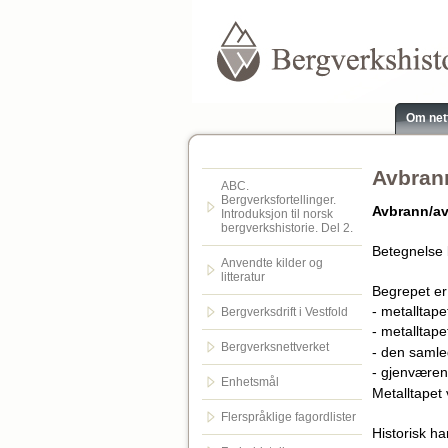
Om net
Avbran
ABC.
Bergverksfortellinger.
Avbrann/av
Introduksjon til norsk
bergverkshistorie. Del 2.
Betegnelse 
Anvendte kilder og
litteratur
Begrepet er
- metalltape
Bergverksdrift i Vestfold
- metalltap
Bergverksnettverket
- den samle
- gjenværen
Enhetsmål
Metalltapet 
Flerspråklige fagordlister
Historisk h