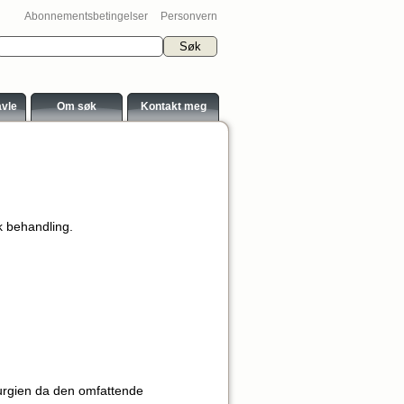
Abonnementsbetingelser
Personvern
avle
Om søk
Kontakt meg
k behandling.
.
urgien da den omfattende