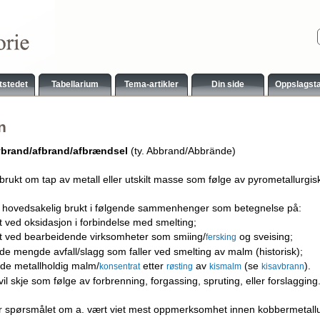
tstedet
Tabellarium
Tema-artikler
Din side
Oppslagst
n
brand/afbrand/afbrændsel
(ty. Abbrand/Abbrände)
brukt om tap av metall eller utskilt masse som følge av pyrometallurgis
 hovedsakelig brukt i følgende sammenhenger som betegnelse på:
t ved oksidasjon i forbindelse med smelting;
et ved bearbeidende virksomheter som smiing/
og sveising;
fersking
de mengde avfall/slagg som faller ved smelting av malm (historisk);
de metallholdig malm/
etter
av
(se
).
konsentrat
røsting
kismalm
kisavbrann
vil skje som følge av forbrenning, forgassing, spruting, eller forslagging
ar spørsmålet om a. vært viet mest oppmerksomhet innen kobbermetall