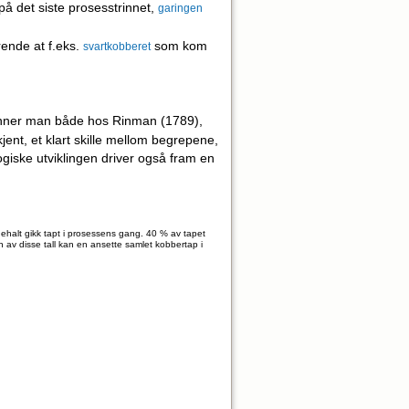
på det siste prosesstrinnet,
garingen
ende at f.eks.
som kom
svartkobberet
 finner man både hos Rinman (1789),
ent, et klart skille mellom begrepene,
ogiske utviklingen driver også fram en
ehalt gikk tapt i prosessens gang. 40 % av tapet
 av disse tall kan en ansette samlet kobbertap i