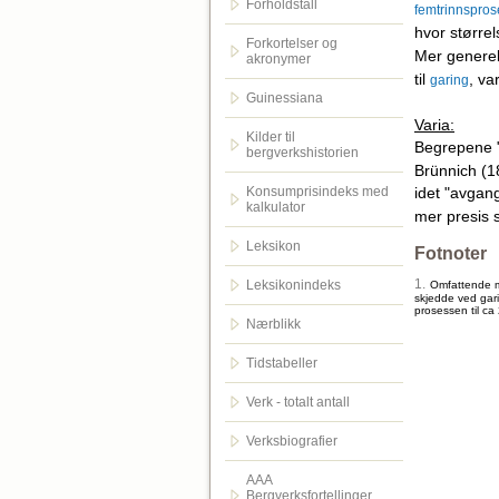
Forholdstall
femtrinnspro
hvor større
Forkortelser og
Mer generel
akronymer
til
, va
garing
Guinessiana
Varia:
Kilder til
Begrepene "
bergverkshistorien
Brünnich (18
idet "avgan
Konsumprisindeks med
kalkulator
mer presis 
Leksikon
Fotnoter
1.
Leksikonindeks
Omfattende må
skjedde ved gari
prosessen til c
Nærblikk
Tidstabeller
Verk - totalt antall
Verksbiografier
AAA
Bergverksfortellinger.