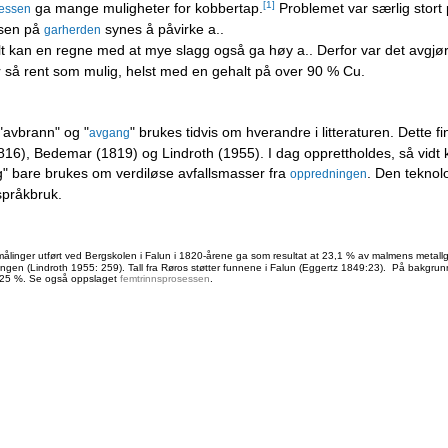
[1]
ga mange muligheter for kobbertap.
Problemet var særlig stort 
sessen
lsen på
synes å påvirke a..
garherden
t kan en regne med at mye slagg også ga høy a.. Derfor var det avgjør
r så rent som mulig, helst med en gehalt på over 90 % Cu.
avbrann" og "
" brukes tidvis om hverandre i litteraturen. Dette
avgang
16), Bedemar (1819) og Lindroth (1955). I dag opprettholdes, så vidt kj
g" bare brukes om verdiløse avfallsmasser fra
. Den teknol
oppredningen
språkbruk.
linger utført ved Bergskolen i Falun i 1820-årene ga som resultat at 23,1 % av malmens metallg
ngen (Lindroth 1955: 259). Tall fra Røros støtter funnene i Falun (Eggertz 1849:23). På bakgrunn
a 25 %. Se også oppslaget
femtrinnsprosessen
.