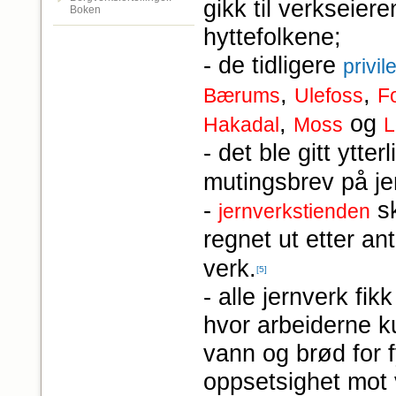
gikk til verkseier
Boken
hyttefolkene;
- de tidligere
privil
,
,
Bærums
Ulefoss
F
,
og
Hakadal
Moss
L
- det ble gitt ytte
mutingsbrev på je
-
sk
jernverkstienden
regnet ut etter an
verk.
[5]
- alle jernverk fik
hvor arbeiderne ku
vann og brød for f
oppsetsighet mot v