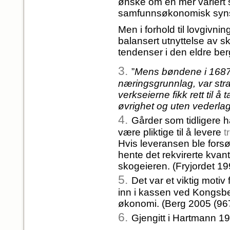
ønske om en mer variert s
samfunnsøkonomisk synspu
Men i forhold til lovgiv
balansert utnyttelse av s
tendenser i den eldre ber
3.
”
Mens bøndene i 1687 
næringsgrunnlag, var stra
verkseierne fikk rett til å
øvrighet og uten vederla
4.
Gårder som tidligere 
være pliktige til å levere
t
Hvis leveransen ble fors
hente det rekvirerte kvan
skogeieren. (Fryjordet 19
5.
Det var et viktig moti
inn i kassen ved Kongsb
økonomi. (Berg 2005 (967
6.
Gjengitt i Hartmann 1