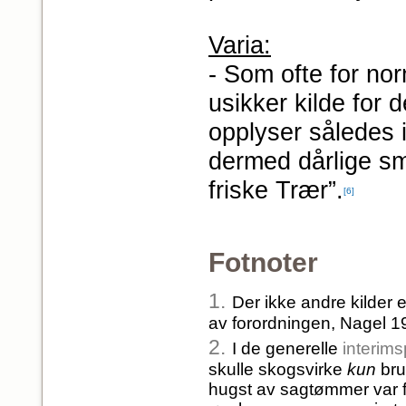
Varia:
- Som ofte for no
usikker kilde for 
opplyser således i
dermed dårlige sm
friske Trær”.
[6]
Fotnoter
1.
Der ikke andre kilder
av forordningen, Nagel 19
2.
I de generelle
interims
skulle skogsvirke
kun
bru
hugst av sagtømmer var f