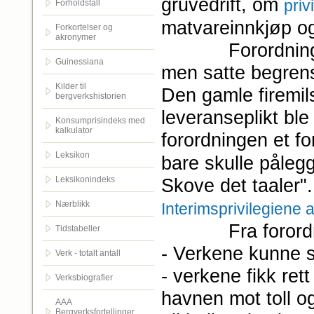
gruvedrift, om
priv
Forholdstall
matvareinnkjøp og 
Forkortelser og
akronymer
Forordningen f
Guinessiana
men satte begrens
Kilder til
Den gamle firemil
bergverkshistorien
leveranseplikt ble
Konsumprisindeks med
kalkulator
forordningen et fo
Leksikon
bare skulle påleg
Leksikonindeks
Skove det taaler". 
Nærblikk
Interimsprivilegiene 
Fra forordninge
Tidstabeller
- Verkene kunne se
Verk - totalt antall
- verkene fikk ret
Verksbiografier
havnen mot toll og
AAA
Bergverksfortellinger.