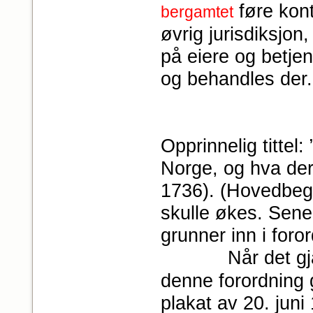
føre kont
bergamtet
øvrig jurisdiksjon
på eiere og betjen
og behandles der.
Opprinnelig titte
Norge, og hva dera
1736). (Hovedbegr
skulle økes. Sene
grunner inn i foro
Når det gja
denne forordning g
plakat av 20. juni