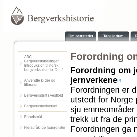
Om nettstedet
Tabellarium
T
Forordning om
ABC.
Bergverksfortellinger.
Introduksjon til norsk
Forordning om j
bergverkshistorie. Del 2.
jernverkene
Anvendte kilder og
[1]
litteratur
Forordningen er 
Bergverksdrift i Vestfold
utstedt for Norge p
Bergverksnettverket
sju emneområder s
trekk ut fra de pri
Enhetsmål
Forordningen ga 
Flerspråklige fagordlister