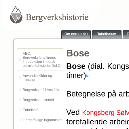
Om nettstedet
Tabellarium
T
Bose
ABC.
Bergverksfortellinger.
Introduksjon til norsk
Bose
(dial. Kongs
bergverkshistorie. Del 2.
timer)
Anvendte kilder og
[1]
litteratur
Bergverksdrift i Vestfold
Betegnelse på arb
Bergverksnettverket
Ved
Enhetsmål
Kongsberg Søl
forefallende arbe
Flerspråklige fagordlister