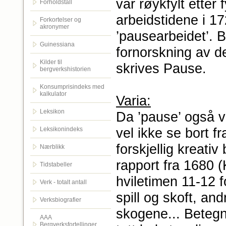
var røykfylt etter
Forholdstall
arbeidstidene i 17
Forkortelser og
akronymer
’pausearbeidet’. B
Guinessiana
fornorskning av 
Kilder til
skrives Pause.
bergverkshistorien
Konsumprisindeks med
kalkulator
Varia:
Leksikon
Da ’pause’ også v
vel ikke se bort fr
Leksikonindeks
forskjellig kreati
Nærblikk
rapport fra 1680 (
Tidstabeller
hviletimen 11-12 f
Verk - totalt antall
spill og skoft, an
Verksbiografier
skogene... Betegn
AAA
Bergverksfortellinger.