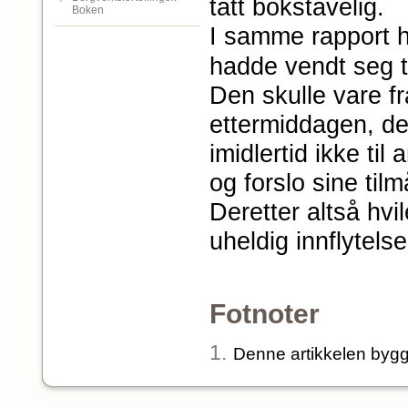
tatt bokstavelig.
Boken
I samme rapport he
hadde vendt seg t
Den skulle vare f
ettermiddagen, det
imidlertid ikke ti
og forslo sine til
Deretter altså hvi
uheldig innflytel
Fotnoter
1.
Denne artikkelen bygg