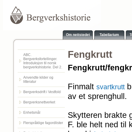
Om nettstedet
Tabellarium
T
Fengkrutt
ABC.
Bergverksfortellinger.
Introduksjon til norsk
Fengkrutt/fengk
bergverkshistorie. Del 2.
Anvendte kilder og
litteratur
Finmalt
br
svartkrutt
Bergverksdrift i Vestfold
av et sprenghull.
Bergverksnettverket
Enhetsmål
Skytteren brakte g
F. ble helt ned ti
Flerspråklige fagordlister