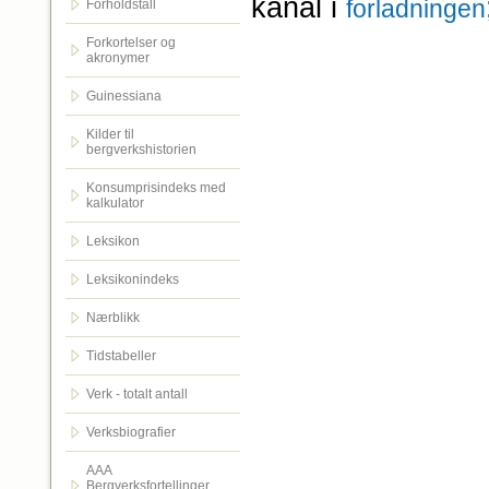
kanal i
forladningen
Forholdstall
Forkortelser og
akronymer
Guinessiana
Kilder til
bergverkshistorien
Konsumprisindeks med
kalkulator
Leksikon
Leksikonindeks
Nærblikk
Tidstabeller
Verk - totalt antall
Verksbiografier
AAA
Bergverksfortellinger.