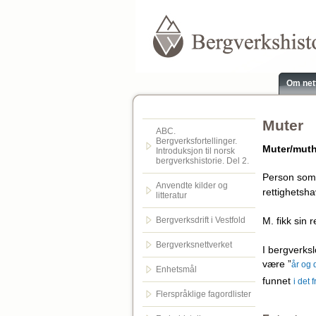
Om net
Muter
ABC.
Bergverksfortellinger.
Muter/muth
Introduksjon til norsk
bergverkshistorie. Del 2.
Person som p
Anvendte kilder og
rettighetsha
litteratur
M. fikk sin 
Bergverksdrift i Vestfold
Bergverksnettverket
I bergverksl
være ”
år og 
Enhetsmål
funnet
i det fr
Flerspråklige fagordlister