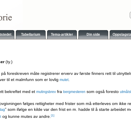
tstedet
Tabellarium
Tema-artikler
Din side
Oppslagst
er
(ty.)
å foreskreven måte registrerer erverv av første finners rett til utnytt
ver til et malmfunn som er lovlig
.
mutet
rett bekreftet med et
fra
som også foresto
mutingsbrev
bergmesteren
utmåls
ovgivningen følges rettigheter med frister som må etterleves om ikke ret
” som ifølge en kilde var den frist en m. hadde til å starte arbeidet m
dag
[1]
og kunne mutes av andre.
i