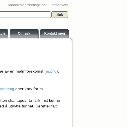
Abonnementsbetingelser
Personvern
avle
Om søk
Kontakt meg
else av en malmforekomst (
);
muting
etter krav fra m..
forretning
ten skal tapes. En slik frist kunne
ed å utnytte funnet. Deretter falt