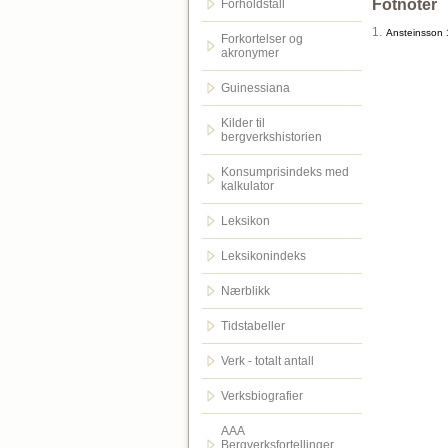
Fotnoter
Forholdstall
1.
Ansteinsson 
Forkortelser og
akronymer
Guinessiana
Kilder til
bergverkshistorien
Konsumprisindeks med
kalkulator
Leksikon
Leksikonindeks
Nærblikk
Tidstabeller
Verk - totalt antall
Verksbiografier
AAA
Bergverksfortellinger.