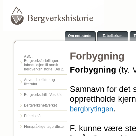
Om nettstedet
Tabellarium
T
Forbygning
ABC.
Bergverksfortellinger.
Introduksjon til norsk
Forbygning
(ty. 
bergverkshistorie. Del 2.
Anvendte kilder og
litteratur
Samnavn for det s
Bergverksdrift i Vestfold
opprettholde kjern
Bergverksnettverket
.
bergbrytingen
Enhetsmål
F. kunne være ste
Flerspråklige fagordlister