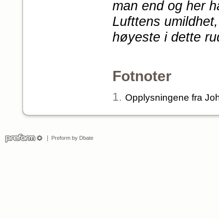
man end og her ha
Lufttens umildhet,
høyeste i dette rude
Fotnoter
1.
Opplysningene fra Jo
Preform by Dbate