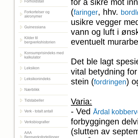
for å sikre mot in
Forholdstall
(
, hhv.
faringer
bordl
Forkortelser og
akronymer
usikre vegger med
Guinessiana
vann og luft i øn
Kilder til
eventuelt murarbe
bergverkshistorien
Konsumprisindeks med
kalkulator
Det ble lagt spesi
Leksikon
vital betydning fo
Leksikonindeks
stein (
) 
fordringen
Nærblikk
Varia:
Tidstabeller
- Ved
Årdal kobberv
Verk - totalt antall
forbyggingen delvi
Verksbiografier
(slutten av septe
AAA
Bergverksfortellinger.