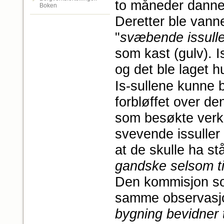
to måneder dannet
Boken
Deretter ble vann
"
svæbende issull
som kast (gulv). 
og det ble laget hu
Is‑sullene kunne 
forbløffet over d
som besøkte verke
svevende issuller
at de skulle ha ståt
gandske selsom ti
Den kommisjon so
samme observasjo
bygning bevidner t