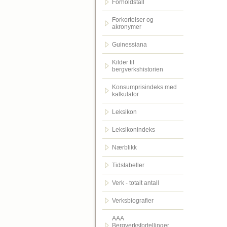
Forholdstall
Forkortelser og
akronymer
Guinessiana
Kilder til
bergverkshistorien
Konsumprisindeks med
kalkulator
Leksikon
Leksikonindeks
Nærblikk
Tidstabeller
Verk - totalt antall
Verksbiografier
AAA
Bergverksfortellinger.