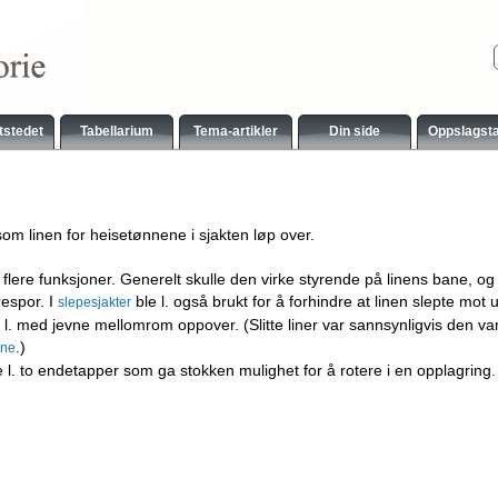
tstedet
Tabellarium
Tema-artikler
Din side
Oppslagst
l
om linen for heisetønnene i sjakten løp over.
 flere funksjoner. Generelt skulle den virke styrende på linens bane, 
respor. I
ble l. også brukt for å forhindre at linen slepte mot u
slepesjakter
l. med jevne mellomrom oppover. (Slitte liner var sannsynligvis den vanl
.)
ene
 l. to endetapper som ga stokken mulighet for å rotere i en opplagring.