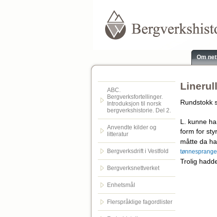
Om net
Linerul
ABC.
Bergverksfortellinger.
Rundstokk s
Introduksjon til norsk
bergverkshistorie. Del 2.
L. kunne ha
Anvendte kilder og
form for sty
litteratur
måtte da ha 
Bergverksdrift i Vestfold
tønnesprang
Trolig hadde
Bergverksnettverket
Enhetsmål
Flerspråklige fagordlister