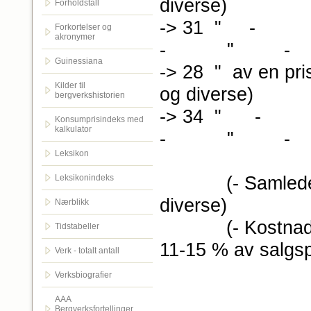
diverse)
Forholdstall
-> 31 
Forkortelser og
akronymer
- " - 
Guinessiana
-> 28 " av en pr
Kilder til
og diverse)
bergverkshistorien
-> 34 
Konsumprisindeks med
kalkulator
- " - 
Leksikon
(- Samlede kost
Leksikonindeks
diverse)
Nærblikk
(- Kostnader til
Tidstabeller
11-15 % av salgsp
Verk - totalt antall
Verksbiografier
AAA
Bergverksfortellinger.