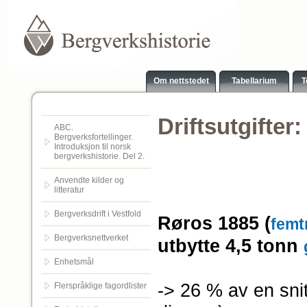
Om nettstedet
Tabellarium
T
Driftsutgifter
ABC.
Bergverksfortellinger.
Introduksjon til norsk
bergverkshistorie. Del 2.
Anvendte kilder og
litteratur
Bergverksdrift i Vestfold
Røros 1885 (
femt
Bergverksnettverket
utbytte 4,5 tonn
Enhetsmål
-> 26 % av en snit
Flerspråklige fagordlister