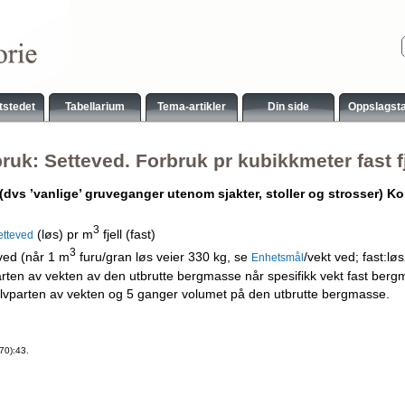
tstedet
Tabellarium
Tema-artikler
Din side
Oppslagst
ruk: Setteved. Forbruk pr kubikkmeter fast fj
(dvs ’vanlige’ gruveganger utenom sjakter, stoller og strosser)
Kon
3
(løs) pr m
fjell (fast)
etteved
3
ved (når 1 m
furu/gran løs veier 330 kg, se
/vekt ved; fast:løs
Enhetsmål
arten av vekten av den utbrutte bergmasse når spesifikk vekt fast bergm
lvparten av vekten og 5 ganger volumet på den utbrutte bergmasse.
70):43.