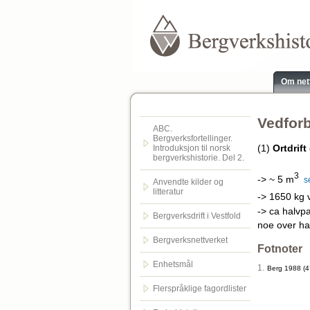
Om net
Vedforb
ABC.
Bergverksfortellinger.
(1)
Ortdrift
Introduksjon til norsk
bergverkshistorie. Del 2.
3
-> ~ 5 m
s
Anvendte kilder og
litteratur
-> 1650 kg 
-> ca halvp
Bergverksdrift i Vestfold
noe over ha
Bergverksnettverket
Fotnoter
Enhetsmål
1.
Berg 1988 (4
Flerspråklige fagordlister