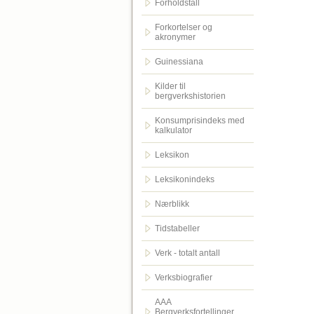
Forholdstall
Forkortelser og
akronymer
Guinessiana
Kilder til
bergverkshistorien
Konsumprisindeks med
kalkulator
Leksikon
Leksikonindeks
Nærblikk
Tidstabeller
Verk - totalt antall
Verksbiografier
AAA
Bergverksfortellinger.