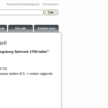
Abonnementsbetingelser
Personvern
avle
Om søk
Kontakt meg
ell
[1]
gsberg Sølvverk 1700-tallet
2:3))
asse settes til 3 -> veden utgjorde