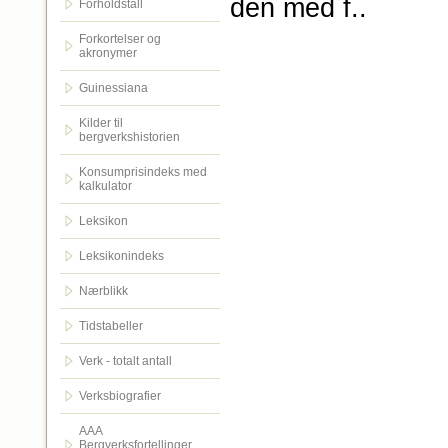
den med f..
Forholdstall
Forkortelser og
akronymer
Guinessiana
Kilder til
bergverkshistorien
Konsumprisindeks med
kalkulator
Leksikon
Leksikonindeks
Nærblikk
Tidstabeller
Verk - totalt antall
Verksbiografier
AAA
Bergverksfortellinger.