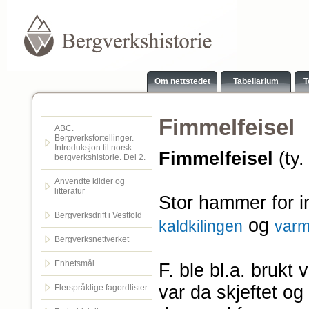
Om nettstedet
Tabellarium
T
Fimmelfeisel
ABC.
Bergverksfortellinger.
Introduksjon til norsk
Fimmelfeisel
(ty
bergverkshistorie. Del 2.
Anvendte kilder og
litteratur
Stor hammer for in
Bergverksdrift i Vestfold
og
kaldkilingen
varm
Bergverksnettverket
Enhetsmål
F. ble bl.a. brukt
var da skjeftet o
Flerspråklige fagordlister