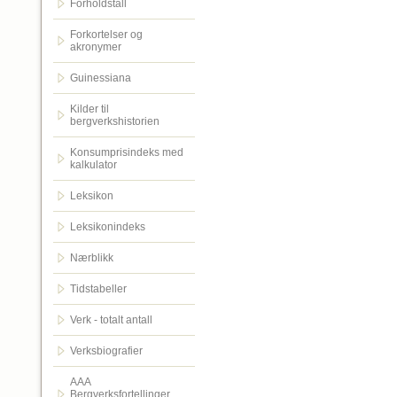
Forholdstall
Forkortelser og
akronymer
Guinessiana
Kilder til
bergverkshistorien
Konsumprisindeks med
kalkulator
Leksikon
Leksikonindeks
Nærblikk
Tidstabeller
Verk - totalt antall
Verksbiografier
AAA
Bergverksfortellinger.