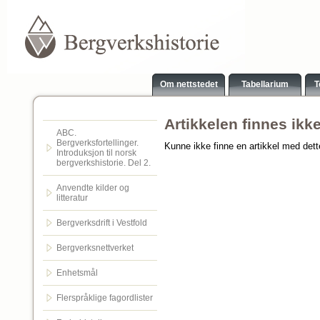
Om nettstedet
Tabellarium
T
Artikkelen finnes ikk
ABC.
Bergverksfortellinger.
Kunne ikke finne en artikkel med det
Introduksjon til norsk
bergverkshistorie. Del 2.
Anvendte kilder og
litteratur
Bergverksdrift i Vestfold
Bergverksnettverket
Enhetsmål
Flerspråklige fagordlister