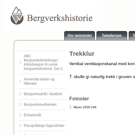
Om nettstedet
Tabellarium
T
Trekklur
ABC.
Bergverksfortellinger.
Vertikal ventilasjonskanal med ko
Introduksjon til norsk
bergverkshistorie. Del 2.
T. skulle gi naturlig trekk i gruven 
Anvendte kilder og
litteratur
Bergverksdrift i Vestfold
Fotnoter
Bergverksnettverket
1.
Myran 2000:248.
Enhetsmål
Flerspråklige fagordlister