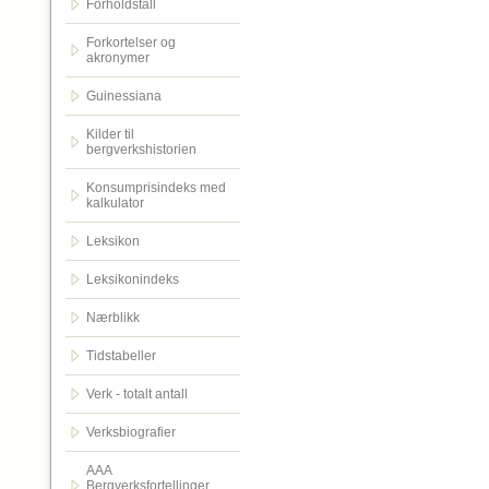
Forholdstall
Forkortelser og
akronymer
Guinessiana
Kilder til
bergverkshistorien
Konsumprisindeks med
kalkulator
Leksikon
Leksikonindeks
Nærblikk
Tidstabeller
Verk - totalt antall
Verksbiografier
AAA
Bergverksfortellinger.