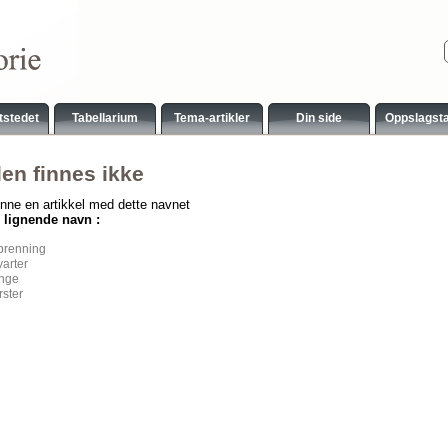
tstedet
Tabellarium
Tema-artikler
Din side
Oppslagst
len finnes ikke
inne en artikkel med dette navnet
 lignende navn :
brenning
arter
inge
rster