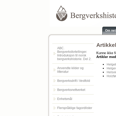
Om net
Artikke
ABC.
Bergverksfortellinger.
Kunne ikke f
Introduksjon til norsk
Artikler med
bergverkshistorie. Del 2.
Helge
Anvendte kilder og
Helgev
litteratur
Helsv
Holzfø
Bergverksdrift i Vestfold
Bergverksnettverket
Enhetsmål
Flerspråklige fagordlister