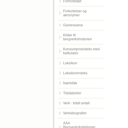
Forholdstall
Forkortelser og
akronymer
Guinessiana
Kilder til
bergverkshistorien
Konsumprisindeks med
kalkulator
Leksikon
Leksikonindeks
Nærblikk
Tidstabeller
Verk - totalt antall
Verksbiografier
AAA
Bergverksfortellinger.