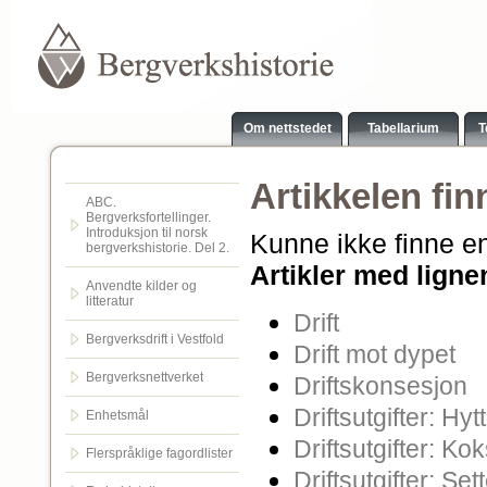
Om nettstedet
Tabellarium
T
Artikkelen fin
ABC.
Bergverksfortellinger.
Introduksjon til norsk
Kunne ikke finne en
bergverkshistorie. Del 2.
Artikler med ligne
Anvendte kilder og
litteratur
Drift
Bergverksdrift i Vestfold
Drift mot dypet
Bergverksnettverket
Driftskonsesjon
Driftsutgifter: Hy
Enhetsmål
Driftsutgifter: Ko
Flerspråklige fagordlister
Driftsutgifter: Se