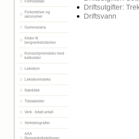
Forholdstall
Driftsutgifter: Trek
Forkortelser og
Driftsvann
akronymer
Guinessiana
Kilder til
bergverkshistorien
Konsumprisindeks med
kalkulator
Leksikon
Leksikonindeks
Nærblikk
Tidstabeller
Verk - totalt antall
Verksbiografier
AAA
Bergverksfortellinger.